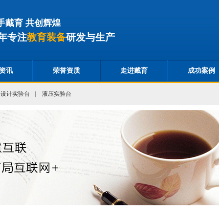
手戴育 共创辉煌
年专注
教育装备
研发与生产
资讯
荣誉资质
走进戴育
成功案例
合设计实验台
|
液压实验台