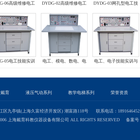
DG-06高级维修电工
DYDG-02高级维修电工
DYDG-03网孔型电工技
训考核装置（普通
技能实训考核装置
能及工艺实训考核装置
型）
（双面、四组）
DG-05电工技能实训
电工、模电、数电、电
电工、电子技能实训与
核实验室成套设备
力拖动实验与技能实训
考核实验室成套设备
考核实验室成套设备
（带智能型功率表、功
率因数表）
进戴育
液压气动系列
教学电梯系列
荣誉资质
区九亭镇(上海久富经济开发区) 潮富路118号 联系电话：18916464525 
© 2006 上海戴育科教仪器设备有限公司 ALL RIGHTS RESERVED 备案