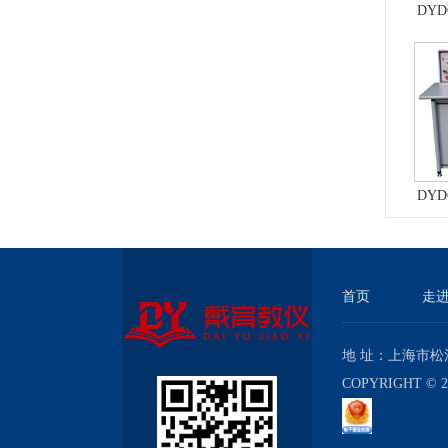
DY
实
DY
与考
首页
走
地 址：上海市松江
COPYRIGHT 