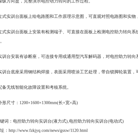
操纵方向盘，完整演示电控动力转向的工作过程。
立式实训台面板上绘电路图和工作原理示意图，可直观对照电路图和实物
立式实训台面板上安装有检测端子、可直接在面板上检测电控助力转向系
。
实训台安装有诊断座，可连接专用或通用型汽车解码器，对电控助力转向
实训台底座采用钢结构焊接，表面采用喷涂工艺处理，带自锁脚轮装置，
配备无线智能化故障设置和考核系统。
形尺寸：1200×1600×1300mm(长×宽×高)
键词：电控助力转向实训台(液力式),电控助力转向实训台(电动式)
http://www.fzkjyq.com/news/gsxw/1120.html