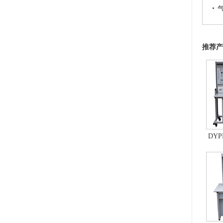
推荐产
DYP
控制
统、