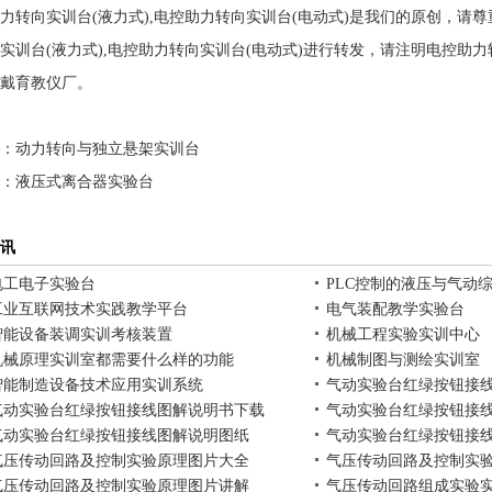
力转向实训台(液力式),电控助力转向实训台(电动式)是我们的原创，请
实训台(液力式),电控助力转向实训台(电动式)进行转发，请注明电控助力转
戴育教仪厂。
：
动力转向与独立悬架实训台
：
液压式离合器实验台
讯
电工电子实验台
PLC控制的液压与气动
工业互联网技术实践教学平台
电气装配教学实验台
智能设备装调实训考核装置
机械工程实验实训中心
机械原理实训室都需要什么样的功能
机械制图与测绘实训室
智能制造设备技术应用实训系统
气动实验台红绿按钮接
气动实验台红绿按钮接线图解说明书下载
气动实验台红绿按钮接
气动实验台红绿按钮接线图解说明图纸
气动实验台红绿按钮接
气压传动回路及控制实验原理图片大全
气压传动回路及控制实
气压传动回路及控制实验原理图片讲解
气压传动回路组成实验