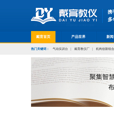
携
多
戴育首页
产品世界
新闻
热门关键词：
气动实训台
|
戴育教仪厂
|
机构创新组