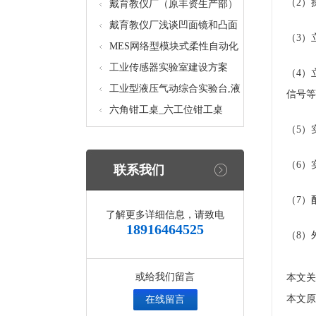
（2）
核设备
统_光机电一体化高速分拣实验
戴育教仪厂（原丰资生产部）
实训设备
助力春季高教仪器展
戴育教仪厂浅谈凹面镜和凸面
（3）
镜的区别之处
MES网络型模块式柔性自动化
生产线实验系统(八站)_模块柔
工业传感器实验室建设方案
（4）
性自动化生产线教学实训设备
工业型液压气动综合实验台,液
信号等
压气动综合实训台
六角钳工桌_六工位钳工桌
（5）
（6）
联系我们
（7）
了解更多详细信息，请致电
18916464525
（8）外
或给我们留言
本文关
本文原址：
在线留言