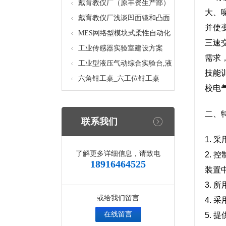
核设备
统_光机电一体化高速分拣实验
戴育教仪厂（原丰资生产部）
大、
实训设备
助力春季高教仪器展
戴育教仪厂浅谈凹面镜和凸面
并使
镜的区别之处
MES网络型模块式柔性自动化
三速
生产线实验系统(八站)_模块柔
工业传感器实验室建设方案
需求
性自动化生产线教学实训设备
工业型液压气动综合实验台,液
技能
压气动综合实训台
六角钳工桌_六工位钳工桌
校电
二、特
联系我们
1.
了解更多详细信息，请致电
2.
18916464525
装置
3.
或给我们留言
4. 
在线留言
5.