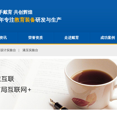
手戴育 共创辉煌
年专注
教育装备
研发与生产
资讯
荣誉资质
走进戴育
成功案例
合设计实验台
|
液压实验台