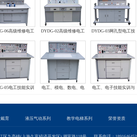
DG-06高级维修电工
DYDG-02高级维修电工
DYDG-03网孔型电工技
训考核装置（普通
技能实训考核装置
能及工艺实训考核装置
型）
（双面、四组）
DG-05电工技能实训
电工、模电、数电、电
电工、电子技能实训与
核实验室成套设备
力拖动实验与技能实训
考核实验室成套设备
考核实验室成套设备
（带智能型功率表、功
率因数表）
进戴育
液压气动系列
教学电梯系列
荣誉资质
区九亭镇(上海久富经济开发区) 潮富路118号 联系电话：18916464525 