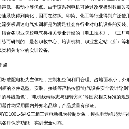
噪声低、振动小等优点。由于该系列电机可通过改变极对数而改
变速系统得到简化，因而在纺织、印染、化工等行业得到广泛使
交流变极调速电气实训柜是为满足社会各行业对电机设备的安装
，结合各职业院校电气类相关专业开设的《电工技术》、《工厂
训练而研制的，是各职教中心、培训
机构
、职业鉴定站（所）等
气类相关专业的实训设备。
 点
 采用标准配电柜为主体柜，控制柜空间利用合理、占地面积小，外
 控制柜的器件选型、安装、接线等严格按照“电气设备安全设计导则
中的导线颜色”、“电机线端标志与旋转方向”等国家相关标准的规
 所用器件均采用国内外知名品牌，产品质量有保证。
采用YD100L-6/4/2三相三速电动机为控制对象，模拟电动机起
 提供各种保护功能，实训安全可靠。