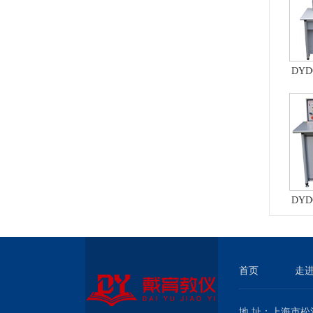
DY
实
DY
与考
首页
走
地 址：上海市松江