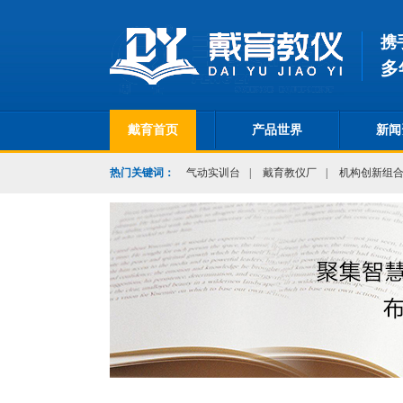
携
多
戴育首页
产品世界
新闻
热门关键词：
气动实训台
|
戴育教仪厂
|
机构创新组