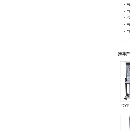
推荐产
DYP
控制
统、