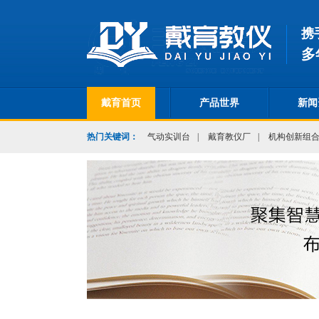
携
多
戴育首页
产品世界
新闻
热门关键词：
气动实训台
|
戴育教仪厂
|
机构创新组