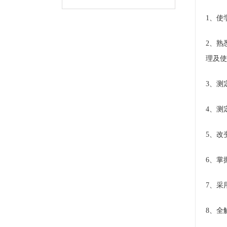
1、使
2、熟
理及使
3、测
4、测
5、改
6、掌
7、采
8、全