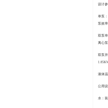
设计参
单泵：液
泵效率（
双泵串联
离心泵效
双泵并
1.85
液体温
公用设
水：装