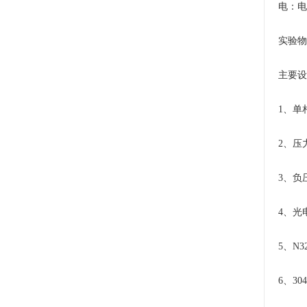
电：电
实验物
主要设
1、单
2、压
3、负
4、光
5、N3
6、3