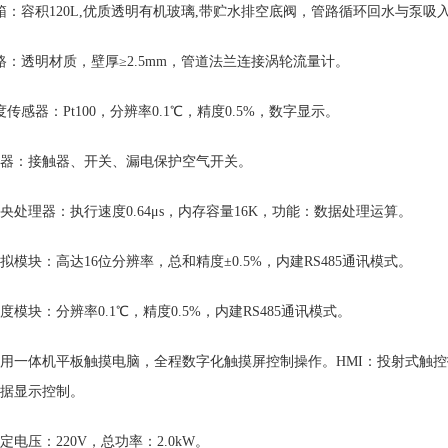
箱：容积120L,优质透明有机玻璃,带贮水排空底阀，管路循环回水与泵吸
路：透明材质，壁厚≥2.5mm，管道法兰连接涡轮流量计。
度传感器：Pt100，分辨率0.1℃，精度0.5%，数字显示。
电器：接触器、开关、漏电保护空气开关。
中央处理器：执行速度0.64μs，内存容量16K，功能：数据处理运算。
模拟模块：高达16位分辨率，总和精度±0.5%，内建RS485通讯模式。
温度模块：分辨率0.1℃，精度0.5%，内建RS485通讯模式。
采用一体机平板触摸电脑，全程数字化触摸屏控制操作。HMI：投射式触控技
据显示控制。
额定电压：220V，总功率：2.0kW。