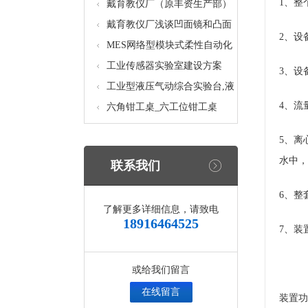
1、整
核设备
统_光机电一体化高速分拣实验
戴育教仪厂（原丰资生产部）
实训设备
助力春季高教仪器展
戴育教仪厂浅谈凹面镜和凸面
2、设
镜的区别之处
MES网络型模块式柔性自动化
生产线实验系统(八站)_模块柔
工业传感器实验室建设方案
3、设
性自动化生产线教学实训设备
工业型液压气动综合实验台,液
4、流
压气动综合实训台
六角钳工桌_六工位钳工桌
5、离
水中，
联系我们
6、整
了解更多详细信息，请致电
18916464525
7、装
或给我们留言
在线留言
装置功