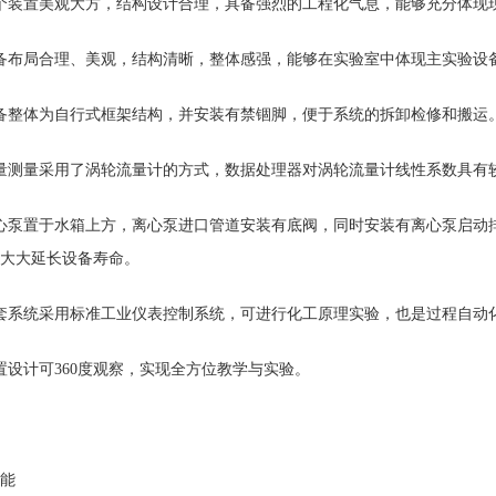
个装置美观大方，结构设计合理，具备强烈的工程化气息，能够充分体现
备布局合理、美观，结构清晰，整体感强，能够在实验室中体现主实验设
备整体为自行式框架结构，并安装有禁锢脚，便于系统的拆卸检修和搬运
量测量采用了涡轮流量计的方式，数据处理器对涡轮流量计线性系数具有
心泵置于水箱上方，离心泵进口管道安装有底阀，同时安装有离心泵启动
大大延长设备寿命。
套系统采用标准工业仪表控制系统，可进行化工原理实验，也是过程自动
置设计可360度观察，实现全方位教学与实验。
能