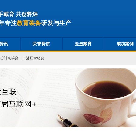
手戴育 共创辉煌
年专注
教育装备
研发与生产
资讯
荣誉资质
走进戴育
成功案例
合设计实验台
|
液压实验台