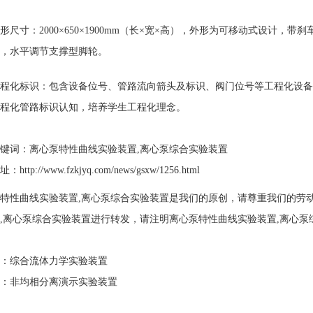
外形尺寸：2000×650×1900mm（长×宽×高），外形为可移动式设计
，水平调节支撑型脚轮。
工程化标识：包含设备位号、管路流向箭头及标识、阀门位号等工程化设
程化管路标识认知，培养学生
工程化理念。
键词：离心泵特性曲线实验装置,离心泵综合实验装置
http://www.fzkjyq.com/news/gsxw/1256.html
特性曲线实验装置,离心泵综合实验装置是我们的原创，请尊重我们的劳
,离心泵综合实验装置进行转发，请注明离心泵特性曲线实验装置,离心泵
：
综合流体力学实验装置
：
非均相分离演示实验装置