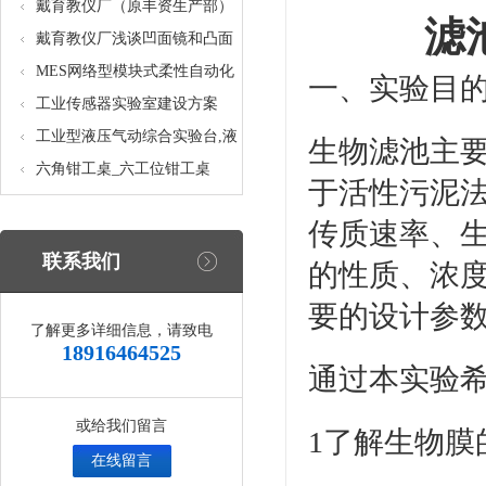
核设备
统_光机电一体化高速分拣实验
戴育教仪厂（原丰资生产部）
滤
实训设备
助力春季高教仪器展
戴育教仪厂浅谈凹面镜和凸面
镜的区别之处
MES网络型模块式柔性自动化
一、实验目
生产线实验系统(八站)_模块柔
工业传感器实验室建设方案
性自动化生产线教学实训设备
工业型液压气动综合实验台,液
生物滤池主
压气动综合实训台
六角钳工桌_六工位钳工桌
于活性污泥
传质速率、
联系我们
的性质、浓
要的设计参
了解更多详细信息，请致电
18916464525
通过本实验
或给我们留言
1了解生物膜
在线留言