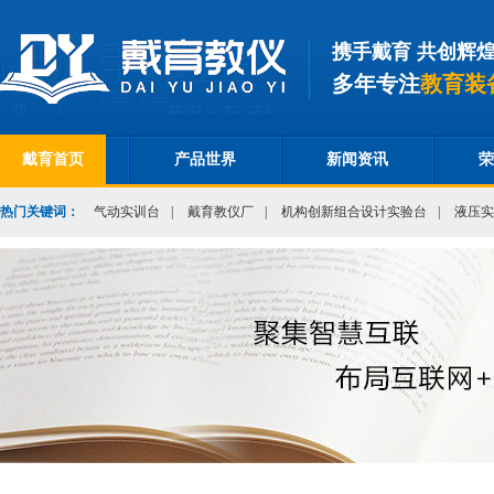
携手戴育 共创辉
多年专注
教育装
戴育首页
产品世界
新闻资讯
荣
热门关键词：
气动实训台
|
戴育教仪厂
|
机构创新组合设计实验台
|
液压实