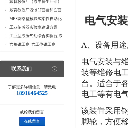
核设备
统_光机电一体化高速分拣实验
戴育教仪厂（原丰资生产部）
实训设备
助力春季高教仪器展
戴育教仪厂浅谈凹面镜和凸面
电气安装
镜的区别之处
MES网络型模块式柔性自动化
生产线实验系统(八站)_模块柔
工业传感器实验室建设方案
性自动化生产线教学实训设备
工业型液压气动综合实验台,液
A、设备用途
压气动综合实训台
六角钳工桌_六工位钳工桌
电气安装与
联系我们
装等维修电
台。适合于
了解更多详细信息，请致电
18916464525
电工等有电
该装置采用
或给我们留言
脚轮，方便
在线留言