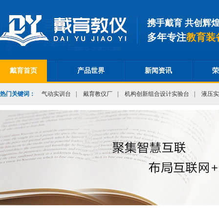
携手戴育 共创辉
多年专注
教育装
戴育首页
产品世界
新闻资讯
荣
热门关键词：
气动实训台
|
戴育教仪厂
|
机构创新组合设计实验台
|
液压实