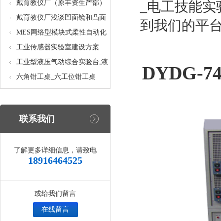
核设备
统_光机电一体化高速分拣实验
戴育教仪厂（原丰资生产部）
_电工技能
实训设备
助力春季高教仪器展
戴育教仪厂浅谈凹面镜和凸面
到我们的平
镜的区别之处
MES网络型模块式柔性自动化
生产线实验系统(八站)_模块柔
工业传感器实验室建设方案
性自动化生产线教学实训设备
工业型液压气动综合实验台,液
DYDG-
压气动综合实训台
六角钳工桌_六工位钳工桌
联系我们
了解更多详细信息，请致电
18916464525
或给我们留言
在线留言