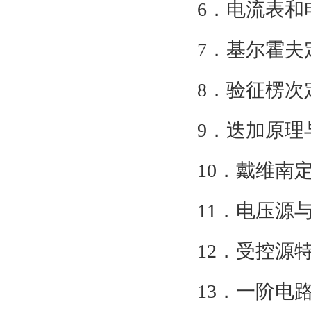
6．电
7．基
8．验征楞次
9．迭加
10．戴
11．电
12．
13