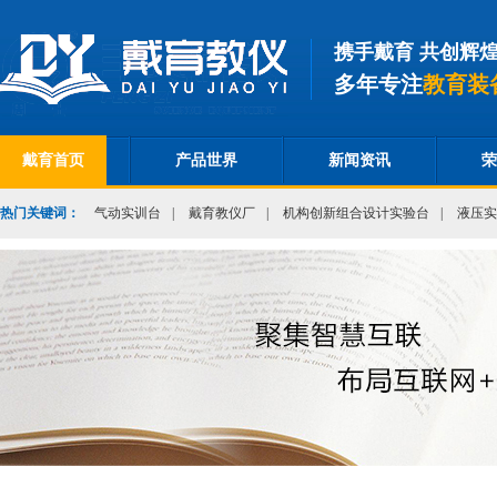
携手戴育 共创辉
多年专注
教育装
戴育首页
产品世界
新闻资讯
荣
热门关键词：
气动实训台
|
戴育教仪厂
|
机构创新组合设计实验台
|
液压实