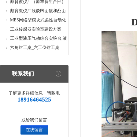
核设备
统_光机电一体化高速分拣实验
戴育教仪厂（原丰资生产部）
实训设备
助力春季高教仪器展
戴育教仪厂浅谈凹面镜和凸面
镜的区别之处
MES网络型模块式柔性自动化
生产线实验系统(八站)_模块柔
工业传感器实验室建设方案
性自动化生产线教学实训设备
工业型液压气动综合实验台,液
压气动综合实训台
六角钳工桌_六工位钳工桌
联系我们
了解更多详细信息，请致电
18916464525
或给我们留言
在线留言