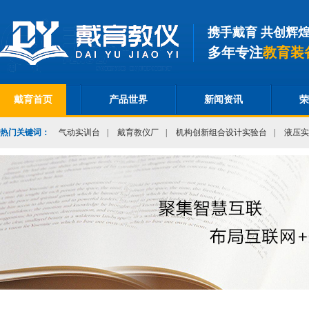
携手戴育 共创辉
多年专注
教育装
戴育首页
产品世界
新闻资讯
荣
热门关键词：
气动实训台
|
戴育教仪厂
|
机构创新组合设计实验台
|
液压实