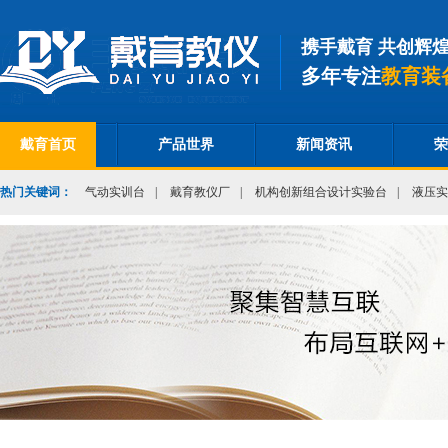
携手戴育 共创辉
多年专注
教育装
戴育首页
产品世界
新闻资讯
荣
热门关键词：
气动实训台
|
戴育教仪厂
|
机构创新组合设计实验台
|
液压实