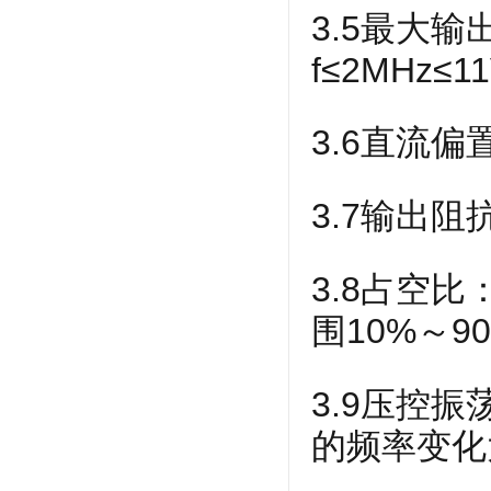
3.5最大输
f≤2MHz≤11
3.6直流偏置
3.7输出阻抗
3.8占空
围10%～9
3.9压控振
的频率变化大