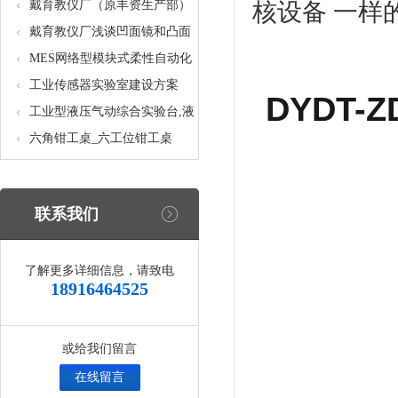
核设备
统_光机电一体化高速分拣实验
戴育教仪厂（原丰资生产部）
核设备 一样
实训设备
助力春季高教仪器展
戴育教仪厂浅谈凹面镜和凸面
镜的区别之处
MES网络型模块式柔性自动化
生产线实验系统(八站)_模块柔
工业传感器实验室建设方案
DYDT
性自动化生产线教学实训设备
工业型液压气动综合实验台,液
压气动综合实训台
六角钳工桌_六工位钳工桌
联系我们
了解更多详细信息，请致电
18916464525
或给我们留言
在线留言