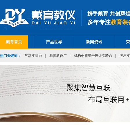
携手戴育 共创辉
多年专注
教育装
戴育首页
产品世界
新闻资讯
荣
热门关键词：
气动实训台
|
戴育教仪厂
|
机构创新组合设计实验台
|
液压实