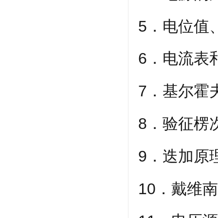
5．电位值
6．电流表
7．基尔霍
8．验征楞
9．迭加原
10．戴维