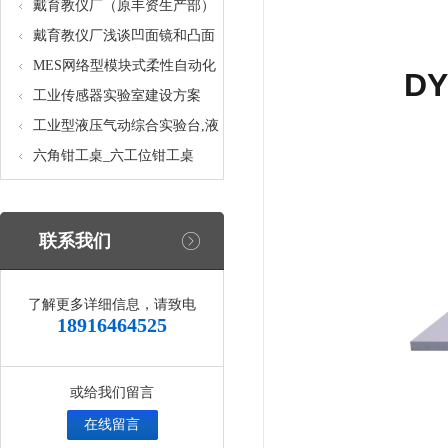
核设备
统_光机电一体化高速分拣实验
戴育教仪厂（原丰资生产部）
实训设备
助力春季高教仪器展
戴育教仪厂浅谈凹面镜和凸面
镜的区别之处
MES网络型模块式柔性自动化
D
生产线实验系统(八站)_模块柔
工业传感器实验室建设方案
性自动化生产线教学实训设备
工业型液压气动综合实验台,液
压气动综合实训台
六角钳工桌_六工位钳工桌
联系我们
了解更多详细信息，请致电
18916464525
或给我们留言
在线留言