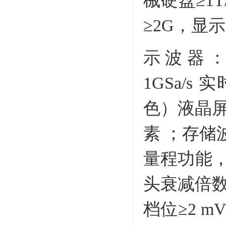
械硬盘≥1T
≥2G，显
示波器：≥
1GSa/s
色）液晶屏幕
素 ；存储
量程功能
头衰减倍数不少
档位≥2 mV