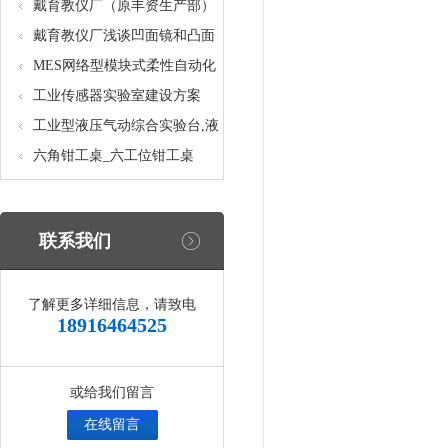
核设备
统_光机电一体化高速分拣实验
戴育教仪厂（原丰资生产部）
实训设备
助力春季高教仪器展
戴育教仪厂浅谈凹面镜和凸面
镜的区别之处
MES网络型模块式柔性自动化
生产线实验系统(八站)_模块柔
工业传感器实验室建设方案
性自动化生产线教学实训设备
工业型液压气动综合实验台,液
压气动综合实训台
六角钳工桌_六工位钳工桌
联系我们
了解更多详细信息，请致电
18916464525
或给我们留言
在线留言