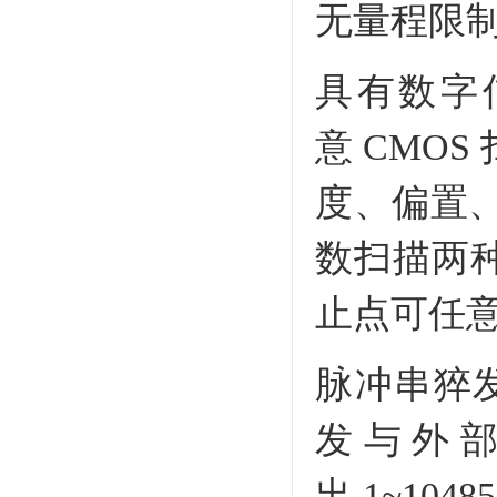
无量程限
具有数字信
意 CMO
度、偏置
数扫描两种
止点可任
脉冲串猝发
发与外
出 1~104