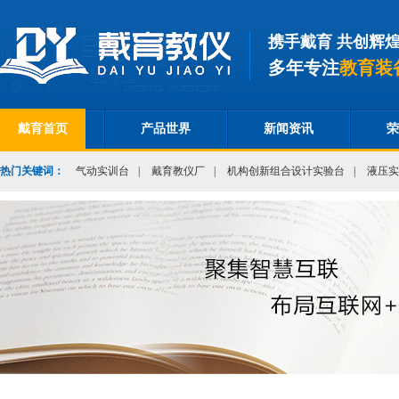
携手戴育 共创辉
多年专注
教育装
戴育首页
产品世界
新闻资讯
荣
热门关键词：
气动实训台
|
戴育教仪厂
|
机构创新组合设计实验台
|
液压实