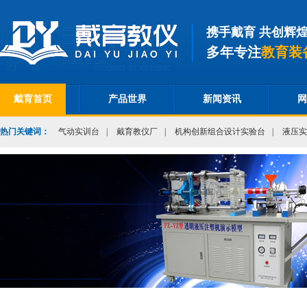
携手戴育 共创辉
多年专注
教育装
戴育首页
产品世界
新闻资讯
网
热门关键词：
气动实训台
|
戴育教仪厂
|
机构创新组合设计实验台
|
液压实