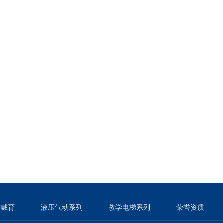
进戴育
液压气动系列
教学电梯系列
荣誉资质