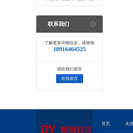
联系我们
了解更多详细信息，请致电
18916464525
或给我们留言
在线留言
首页
走