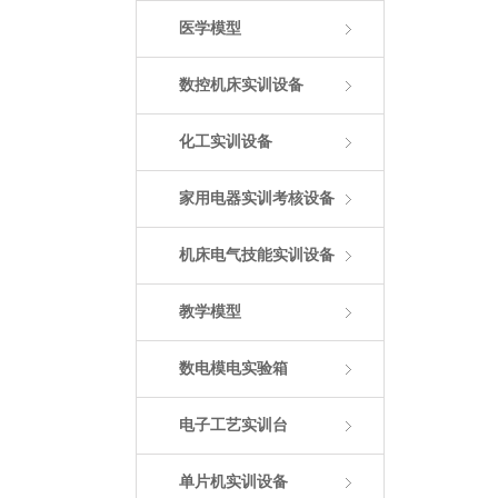
医学模型
数控机床实训设备
化工实训设备
家用电器实训考核设备
机床电气技能实训设备
教学模型
数电模电实验箱
电子工艺实训台
单片机实训设备