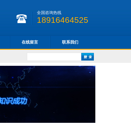
全国咨询热线
18916464525
在线留言
联系我们