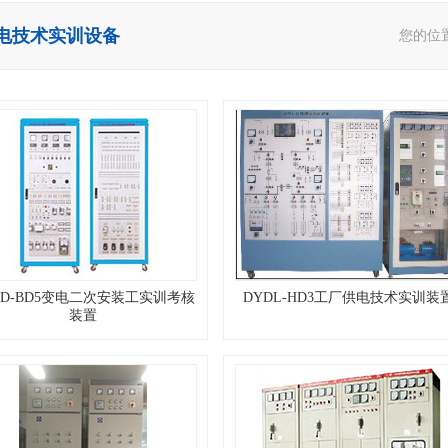
电技术实训设备
您的位
PD-BD5变电二次安装工实训考核
DYDL-HD3工厂供电技术实训装
装置