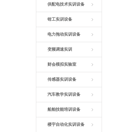
供配电技术实训设备
钳工实训设备
电力拖动实训设备
变频调速实训
财会模拟实验室
传感器实训设备
汽车教学实训设备
船舶技能培训设备
楼宇自动化实训设备