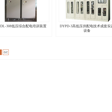
YDL-308低压综合配电培训装置
DYPD-3高低压供配电技术成套实
设备