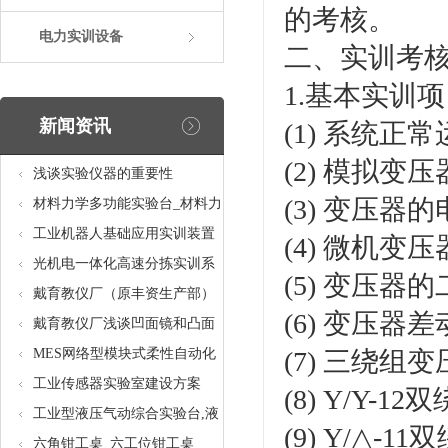
的考核。
电力实训设备
二、实训考
1.基本实训
新闻资讯
(1) 系统
(2) 模拟变
浅谈实验仪器的重要性
(3) 变压器
材料力学多功能实验台_材料力
学多功能考核实验实训设备
工业机器人基础应用实训装置
(4) 微机
台_工业机器人基础应用实训考
光机电一体化高速分拣实训系
(5) 变压器
核设备
统_光机电一体化高速分拣实验
戴育教仪厂（原丰资生产部）
(6) 变压器
实训设备
助力春季高教仪器展
戴育教仪厂浅谈凹面镜和凸面
镜的区别之处
MES网络型模块式柔性自动化
(7) 三绕组
生产线实验系统(八站)_模块柔
工业传感器实验室建设方案
(8) Y/Y-
性自动化生产线教学实训设备
工业型液压气动综合实验台,液
(9) Y/△-
压气动综合实训台
六角钳工桌_六工位钳工桌