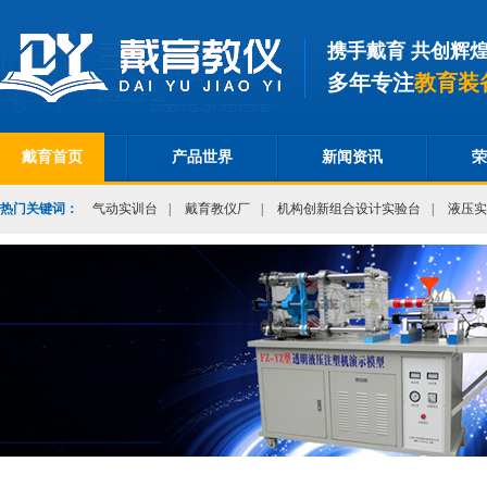
携手戴育 共创辉
多年专注
教育装
戴育首页
产品世界
新闻资讯
荣
热门关键词：
气动实训台
|
戴育教仪厂
|
机构创新组合设计实验台
|
液压实