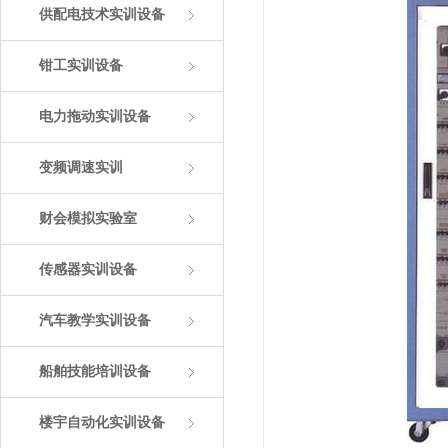
供配电技术实训设备
钳工实训设备
电力拖动实训设备
变频调速实训
财会模拟实验室
传感器实训设备
汽车教学实训设备
船舶技能培训设备
楼宇自动化实训设备