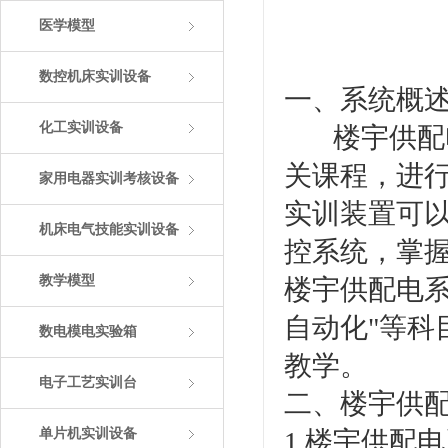
医学模型
数控机床实训设备
一、系统概
化工实训设备
楼宇供配电
关课程，进
家用电器实训考核设备
实训装置可
机床电气技能实训设备
控系统，掌
教学模型
楼宇供配电系
自动化"等
数电模电实验箱
教学。
电子工艺实训台
二、楼宇供
单片机实训设备
1.楼宇供配