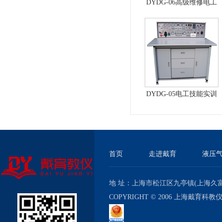
DYDG-06高级维修电工
实训考核装置（普通
型）
DYDG-05电工技能实训
与考核实验室成套设备
首页
走进戴育
液压
地 址：上海市松江区九亭镇(上海久富经济
COPYRIGHT © 2006 上海戴育科