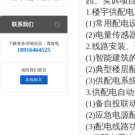
四、实训项
1.楼宇供配
(1)常用配
联系我们
(2)电量传
了解更多详细信息，请致电
2.线路安装
18916464525
(1)智能建
(2)典型楼
或给我们留言
(3)供配电
在线留言
3.供配电自
(1)备自投
(2)应急电
(3)配电线