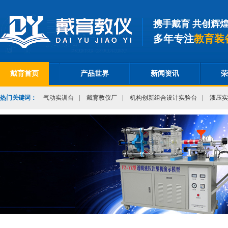
携手戴育 共创辉
多年专注
教育装
戴育首页
产品世界
新闻资讯
荣
热门关键词：
气动实训台
|
戴育教仪厂
|
机构创新组合设计实验台
|
液压实