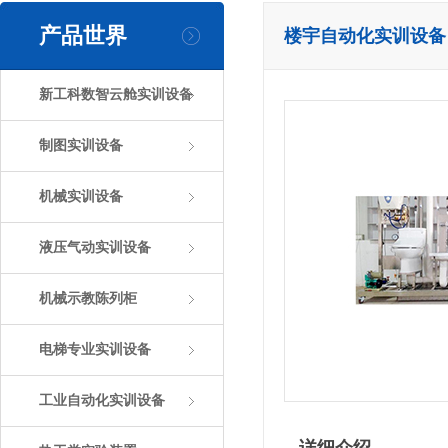
产品世界
楼宇自动化实训设备
新工科数智云舱实训设备
制图实训设备
机械实训设备
液压气动实训设备
机械示教陈列柜
电梯专业实训设备
工业自动化实训设备