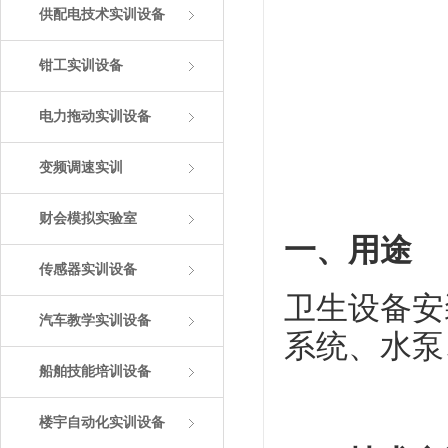
供配电技术实训设备
钳工实训设备
电力拖动实训设备
变频调速实训
财会模拟实验室
一、用途
传感器实训设备
卫生设备安
汽车教学实训设备
系统、水泵
船舶技能培训设备
楼宇自动化实训设备