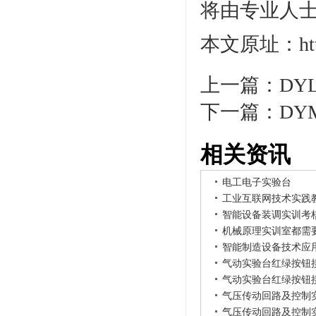
将由专业人
本文原址：http:/
上一篇：
DY
下一篇：
DY
相关资讯
电工电子实验台
工业互联网技术实践
智能设备装调实训考
机械原理实训室都需
智能制造设备技术应
气动实验台红绿按钮
气动实验台红绿按钮
气压传动回路及控制
气压传动回路及控制