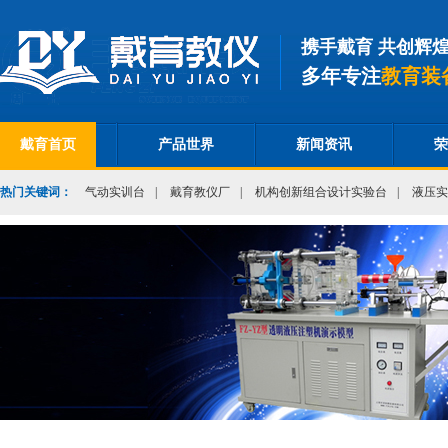
携手戴育 共创辉
多年专注
教育装
戴育首页
产品世界
新闻资讯
荣
热门关键词：
气动实训台
|
戴育教仪厂
|
机构创新组合设计实验台
|
液压实