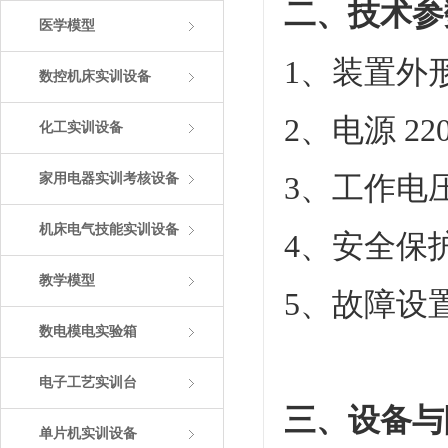
二、技术参
医学模型
1、装置外形尺
数控机床实训设备
2、电源 22
化工实训设备
家用电器实训考核设备
3、工作电压
机床电气技能实训设备
4、安全保
教学模型
5、故障设
数电模电实验箱
电子工艺实训台
三、设备与
单片机实训设备