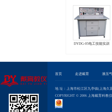
实训考核装置（普通
型）
DYDG-05电工技能实训
与考核实验室成套设备
首页
走进戴育
液压
地 址：上海市松江区九亭镇(上海久富经济
COPYRIGHT © 2006 上海戴育科