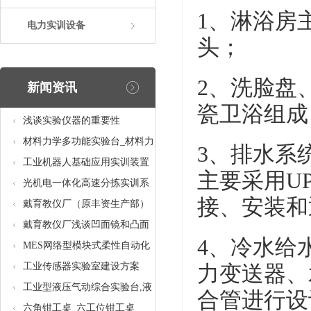
1、淋浴房
电力实训设备
头；
2、洗脸盘
新闻资讯
瓷卫浴组成
浅谈实验仪器的重要性
材料力学多功能实验台_材料力
3、排水系
学多功能考核实验实训设备
工业机器人基础应用实训装置
主要采用U
台_工业机器人基础应用实训考
光机电一体化高速分拣实训系
接、安装和
核设备
统_光机电一体化高速分拣实验
戴育教仪厂（原丰资生产部）
实训设备
助力春季高教仪器展
戴育教仪厂浅谈凹面镜和凸面
4、冷水给
镜的区别之处
MES网络型模块式柔性自动化
生产线实验系统(八站)_模块柔
工业传感器实验室建设方案
力变送器、
性自动化生产线教学实训设备
工业型液压气动综合实验台,液
合管进行设
压气动综合实训台
六角钳工桌_六工位钳工桌