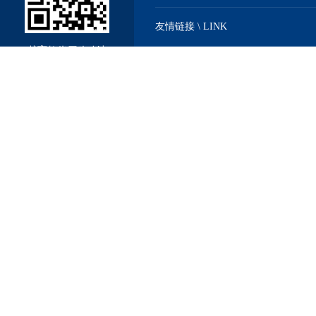
友情链接 \ LINK
戴育教仪厂移动站