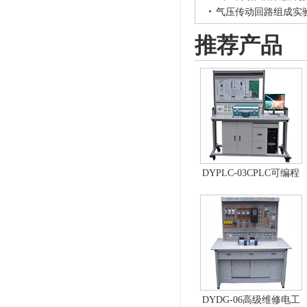
气压传动回路组成实
推荐产品
DYPLC-03CPLC可编程
控制器及单片机开发系
统、自动控制原理综合
实验台
DYDG-06高级维修电工