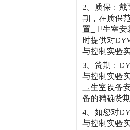
2、质保：
期，在质保范
置_卫生室
时提供对DY
与控制实验
3、货期：D
与控制实验实
卫生室设备
备的精确货
4、如您对D
与控制实验实训