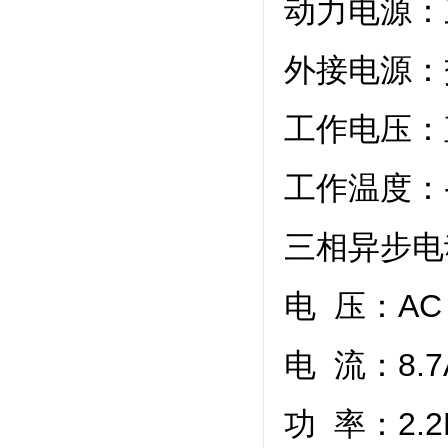
动力电源：三
外接电源：交流
工作电压：
工作温度：-
三相异步电
电 压：AC 2
电 流：8.7A
功 率：2.2