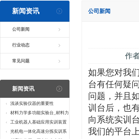
新闻资讯
公司新闻
公司新闻
行业动态
作
常见问题
如果您对我们
台有任何疑
新闻资讯
问题，并且如
浅谈实验仪器的重要性
训台后，也
材料力学多功能实验台_材料力
向系统实训台
学多功能考核实验实训设备
工业机器人基础应用实训装置
我们的平台
台_工业机器人基础应用实训考
光机电一体化高速分拣实训系