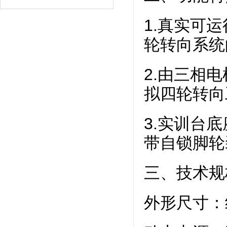
1.真实可
轮转向系统
2.由三相
拟四轮转向
3.实训台
带自锁脚轮
三、技术规
外形尺寸：约1