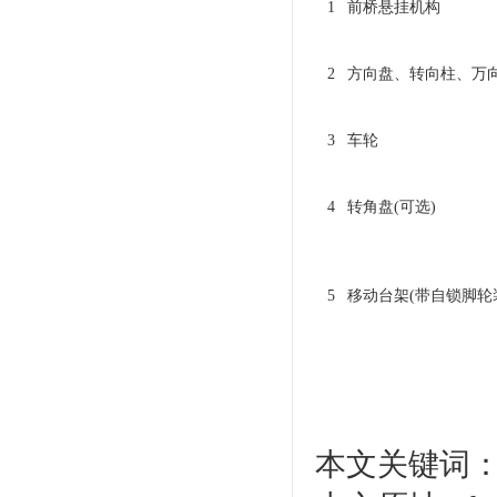
1
前桥悬挂机构
2
方向盘、转向柱、万
3
车轮
4
转角盘(可选)
5
移动台架(带自锁脚轮
本文关键词：