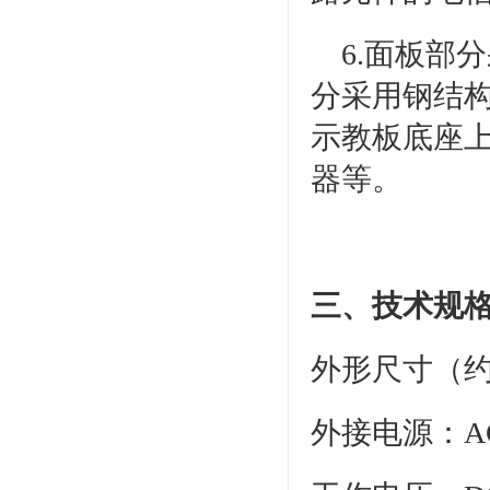
6.面板部分
分采用钢结
示教板底座上
器等。
三、技术规
外形尺寸（约）：
外接电源：AC 2