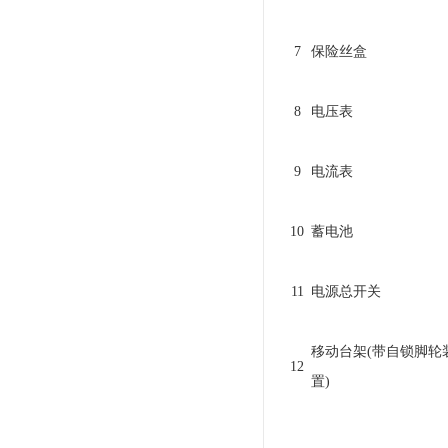
7
保险丝盒
8
电压表
9
电流表
10
蓄电池
11
电源总开关
移动台架(带自锁脚轮
12
置)