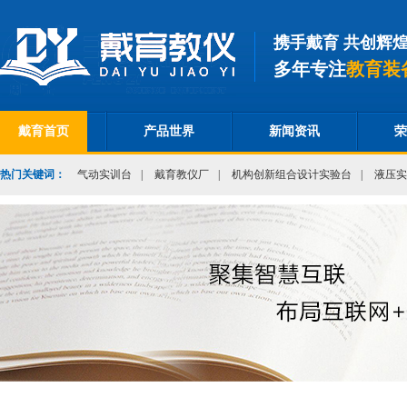
携手戴育 共创辉
多年专注
教育装
戴育首页
产品世界
新闻资讯
荣
热门关键词：
气动实训台
|
戴育教仪厂
|
机构创新组合设计实验台
|
液压实