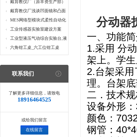
核设备
统_光机电一体化高速分拣实验
戴育教仪厂（原丰资生产部）
实训设备
助力春季高教仪器展
戴育教仪厂浅谈凹面镜和凸面
分动器
镜的区别之处
MES网络型模块式柔性自动化
生产线实验系统(八站)_模块柔
工业传感器实验室建设方案
一、功能简
性自动化生产线教学实训设备
工业型液压气动综合实验台,液
1.采用 
压气动综合实训台
六角钳工桌_六工位钳工桌
架上。
学生
2.台架采
联系我们
理。台架底
二．技术规
了解更多详细信息，请致电
18916464525
设备外形：30
颜色：703
或给我们留言
钢管：40*4
在线留言