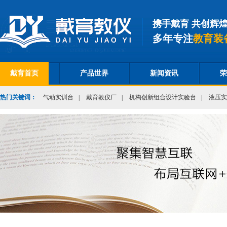
携手戴育 共创辉
多年专注
教育装
戴育首页
产品世界
新闻资讯
荣
热门关键词：
气动实训台
|
戴育教仪厂
|
机构创新组合设计实验台
|
液压实