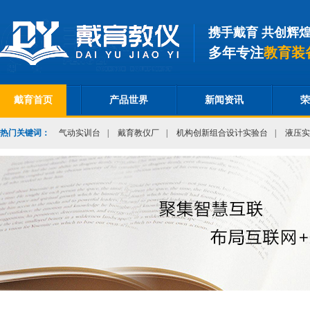
携手戴育 共创辉
多年专注
教育装
戴育首页
产品世界
新闻资讯
荣
热门关键词：
气动实训台
|
戴育教仪厂
|
机构创新组合设计实验台
|
液压实