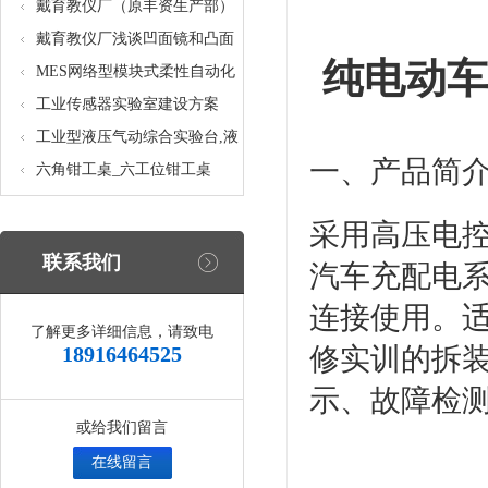
核设备
统_光机电一体化高速分拣实验
戴育教仪厂（原丰资生产部）
实训设备
助力春季高教仪器展
戴育教仪厂浅谈凹面镜和凸面
纯电动车
镜的区别之处
MES网络型模块式柔性自动化
生产线实验系统(八站)_模块柔
工业传感器实验室建设方案
性自动化生产线教学实训设备
工业型液压气动综合实验台,液
一、产品简
压气动综合实训台
六角钳工桌_六工位钳工桌
采用高压电
联系我们
汽车充配电
连接使用。
了解更多详细信息，请致电
18916464525
修实训的拆
示、故障检
或给我们留言
在线留言