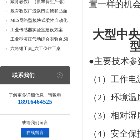
核设备
统_光机电一体化高速分拣实验
戴育教仪厂（原丰资生产部）
置一样的机
实训设备
助力春季高教仪器展
戴育教仪厂浅谈凹面镜和凸面
镜的区别之处
MES网络型模块式柔性自动化
生产线实验系统(八站)_模块柔
工业传感器实验室建设方案
大型中央
性自动化生产线教学实训设备
工业型液压气动综合实验台,液
压气动综合实训台
六角钳工桌_六工位钳工桌
●主要技术参
联系我们
（1）工作电源
（2）环境温度
了解更多详细信息，请致电
18916464525
（3）相对湿度
或给我们留言
（4）安全保
在线留言