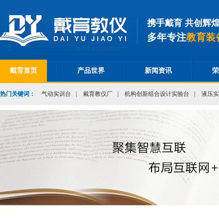
携手戴育 共创辉
多年专注
教育装
戴育首页
产品世界
新闻资讯
荣
热门关键词：
气动实训台
|
戴育教仪厂
|
机构创新组合设计实验台
|
液压实