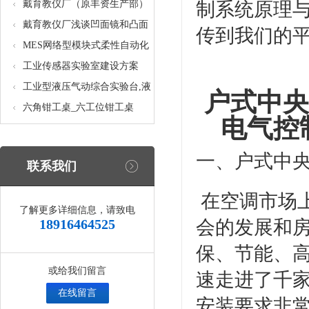
核设备
统_光机电一体化高速分拣实验
戴育教仪厂（原丰资生产部）
制系统原理
实训设备
助力春季高教仪器展
戴育教仪厂浅谈凹面镜和凸面
传到我们的
镜的区别之处
MES网络型模块式柔性自动化
生产线实验系统(八站)_模块柔
工业传感器实验室建设方案
性自动化生产线教学实训设备
工业型液压气动综合实验台,液
户式中央
压气动综合实训台
六角钳工桌_六工位钳工桌
电气控
一、
户式中
联系我们
在空调市场
了解更多详细信息，请致电
18916464525
会的发展和
保、节能、
或给我们留言
速走进了千
在线留言
安装要求非