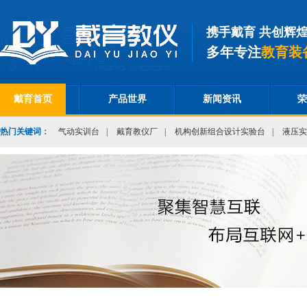
携手戴育 共创辉
多年专注
教育装
戴育首页
产品世界
新闻资讯
荣
热门关键词：
气动实训台
|
戴育教仪厂
|
机构创新组合设计实验台
|
液压实