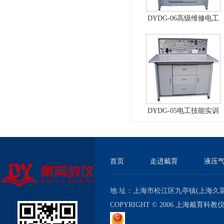
DYDG-06高级维修电工
实训考核装置（普通
型）
DYDG-05电工技能实训
与考核实验室成套设备
首页
走进戴育
液压
地 址：上海市松江区九亭镇(上海久富经济
COPYRIGHT © 2006 上海戴育科