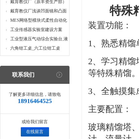
核设备
统_光机电一体化高速分拣实验
戴育教仪厂（原丰资生产部）
特殊
实训设备
助力春季高教仪器展
戴育教仪厂浅谈凹面镜和凸面
镜的区别之处
MES网络型模块式柔性自动化
装置功能：
生产线实验系统(八站)_模块柔
工业传感器实验室建设方案
性自动化生产线教学实训设备
工业型液压气动综合实验台,液
1、熟悉精馏
压气动综合实训台
六角钳工桌_六工位钳工桌
2、学习精
等特殊精馏
联系我们
3、全触摸
了解更多详细信息，请致电
18916464525
主要配置：
或给我们留言
玻璃精馏塔
在线留言
计、流量计