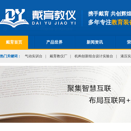
携手戴育 共创辉
多年专注
教育装
戴育首页
产品世界
新闻资讯
荣
热门关键词：
气动实训台
|
戴育教仪厂
|
机构创新组合设计实验台
|
液压实