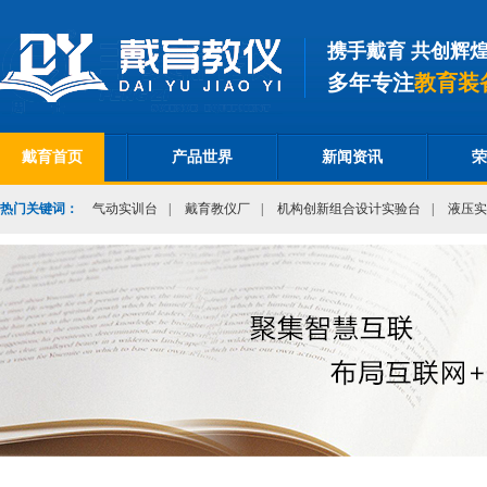
携手戴育 共创辉
多年专注
教育装
戴育首页
产品世界
新闻资讯
荣
热门关键词：
气动实训台
|
戴育教仪厂
|
机构创新组合设计实验台
|
液压实