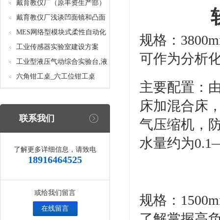
核设备
统_光机电一体化高速分拣实验
戴育教仪厂（原丰资生产部）
实训设备
助力春季高教仪器展
戴育教仪厂浅谈凹面镜和凸面
镜的区别之处
MES网络型模块式柔性自动化
规格：3800m
生产线实验系统(八站)_模块柔
工业传感器实验室建设方案
可作为分析
性自动化生产线教学实训设备
工业型液压气动综合实验台,液
压气动综合实训台
六角钳工桌_六工位钳工桌
主要配置：
床加混合床，
联系我们
气压缩机，防腐
水量约为0.1
了解更多详细信息，请致电
18916464525
或给我们留言
规格：1500m
在线留言
了解掌握高