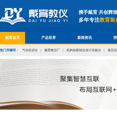
携手戴育 共创辉
多年专注
教育装
戴育首页
产品世界
新闻资讯
荣
热门关键词：
气动实训台
|
戴育教仪厂
|
机构创新组合设计实验台
|
液压实