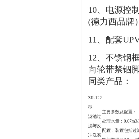
10、电源控
(德力西品牌
11、配套U
12、不锈钢
向轮带禁锢
同类产品：
ZR-122
型
主要参数及配置：
滤池过
处理水量：0.07m3/
滤与反
配置：装置包括过滤
冲洗实