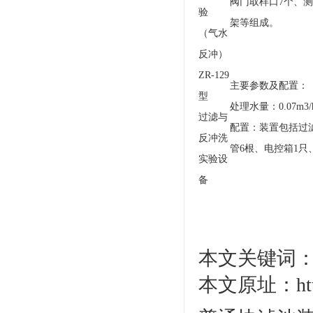
阀门取样口7个、
验
架等组成。
（气水
反冲）
ZR-129
主要参数及配置：
型
处理水量：0.07m3
过滤与
配置：装置包括过滤
反冲洗
管6根、电控箱1
实验设
备
本文关键词：
本文原址：http:/