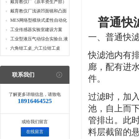
核设备
统_光机电一体化高速分拣实验
戴育教仪厂（原丰资生产部）
实训设备
助力春季高教仪器展
戴育教仪厂浅谈凹面镜和凸面
普通快
镜的区别之处
MES网络型模块式柔性自动化
生产线实验系统(八站)_模块柔
工业传感器实验室建设方案
一、普通快
性自动化生产线教学实训设备
工业型液压气动综合实验台,液
压气动综合实训台
六角钳工桌_六工位钳工桌
快滤池内有
廊，配有进
联系我们
件。
过滤时，加
了解更多详细信息，请致电
18916464525
池，自上而
管排出。此时
或给我们留言
料层截留的
在线留言