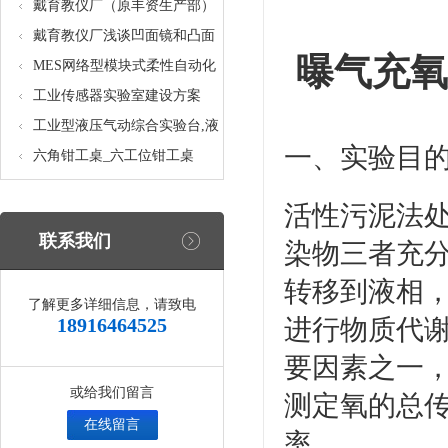
核设备
统_光机电一体化高速分拣实验
戴育教仪厂（原丰资生产部）
实训设备
助力春季高教仪器展
戴育教仪厂浅谈凹面镜和凸面
曝气充氧
镜的区别之处
MES网络型模块式柔性自动化
生产线实验系统(八站)_模块柔
工业传感器实验室建设方案
性自动化生产线教学实训设备
工业型液压气动综合实验台,液
一、实验目
压气动综合实训台
六角钳工桌_六工位钳工桌
活性污泥法
联系我们
染物三者充
转移到液相
了解更多详细信息，请致电
18916464525
进行物质代
要因素之一
或给我们留言
测定氧的总传
在线留言
率。