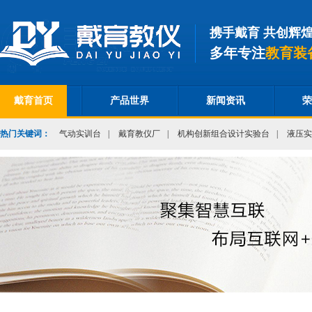
携手戴育 共创辉
多年专注
教育装
戴育首页
产品世界
新闻资讯
荣
热门关键词：
气动实训台
|
戴育教仪厂
|
机构创新组合设计实验台
|
液压实