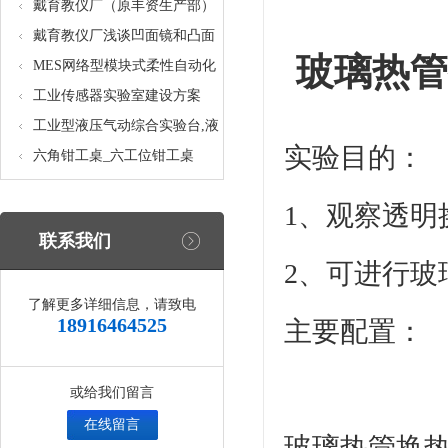
核设备
统_光机电一体化高速分拣实验
戴育教仪厂（原丰资生产部）
实训设备
助力春季高教仪器展
戴育教仪厂浅谈凹面镜和凸面
玻璃热管
镜的区别之处
MES网络型模块式柔性自动化
生产线实验系统(八站)_模块柔
工业传感器实验室建设方案
性自动化生产线教学实训设备
工业型液压气动综合实验台,液
实验目的：
压气动综合实训台
六角钳工桌_六工位钳工桌
1、观察透明
联系我们
2、可进行
了解更多详细信息，请致电
18916464525
主要配置：
或给我们留言
在线留言
玻璃热管换