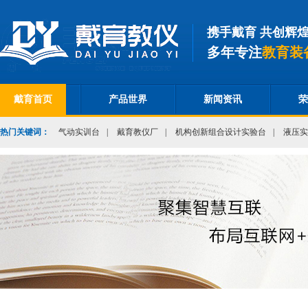
携手戴育 共创辉
多年专注
教育装
戴育首页
产品世界
新闻资讯
荣
热门关键词：
气动实训台
|
戴育教仪厂
|
机构创新组合设计实验台
|
液压实