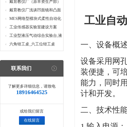
核设备
统_光机电一体化高速分拣实验
戴育教仪厂（原丰资生产部）
实训设备
助力春季高教仪器展
戴育教仪厂浅谈凹面镜和凸面
工业自动
镜的区别之处
MES网络型模块式柔性自动化
生产线实验系统(八站)_模块柔
工业传感器实验室建设方案
性自动化生产线教学实训设备
工业型液压气动综合实验台,液
一、设备概
压气动综合实训台
六角钳工桌_六工位钳工桌
设备采用网
联系我们
装便捷，可
能力，同时
了解更多详细信息，请致电
18916464525
计和开发。
二、技术性
或给我们留言
在线留言
1.输入电源：单