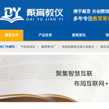
携手戴育 共创辉
多年专注
教育装
戴育首页
产品世界
新闻资讯
荣
热门关键词：
气动实训台
|
戴育教仪厂
|
机构创新组合设计实验台
|
液压实