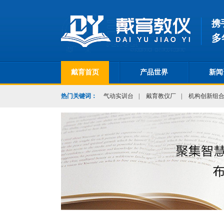
携
多
戴育首页
产品世界
新闻
热门关键词：
气动实训台
|
戴育教仪厂
|
机构创新组