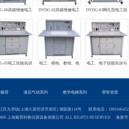
DG-06高级维修电工
DYDG-02高级维修电工
DYDG-03网孔型电工技
训考核装置（普通
技能实训考核装置
能及工艺实训考核装置
型）
（双面、四组）
DG-05电工技能实训
电工、模电、数电、电
电工、电子技能实训与
核实验室成套设备
力拖动实验与技能实训
考核实验室成套设备
考核实验室成套设备
（带智能型功率表、功
率因数表）
进戴育
液压气动系列
教学电梯系列
荣誉资质
区九亭镇(上海久富经济开发区) 潮富路118号 联系电话：18916464525 
© 2006 上海戴育科教仪器设备有限公司 ALL RIGHTS RESERVED 备案