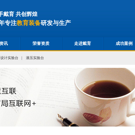
手戴育 共创辉煌
年专注
教育装备
研发与生产
资讯
荣誉资质
走进戴育
成功案例
合设计实验台
|
液压实验台