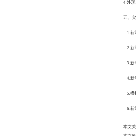
4.外形
五、实
1.新
2.新
3.新
4.新
5.模
6.新
本文关
本文原址：