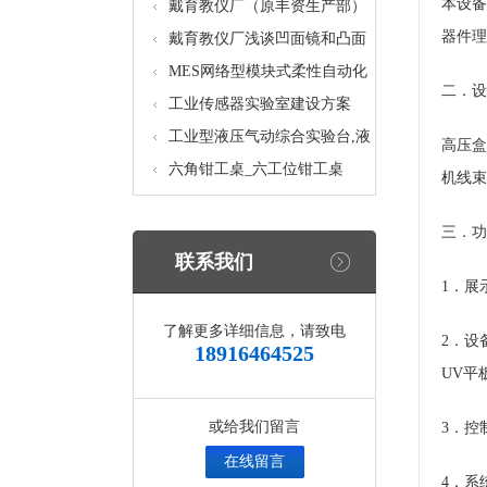
本设备
核设备
统_光机电一体化高速分拣实验
戴育教仪厂（原丰资生产部）
器件理
实训设备
助力春季高教仪器展
戴育教仪厂浅谈凹面镜和凸面
镜的区别之处
MES网络型模块式柔性自动化
二．设
生产线实验系统(八站)_模块柔
工业传感器实验室建设方案
性自动化生产线教学实训设备
工业型液压气动综合实验台,液
高压盒
压气动综合实训台
六角钳工桌_六工位钳工桌
机线束
三．功
联系我们
1．展
了解更多详细信息，请致电
2．设
18916464525
UV平
或给我们留言
3．控
在线留言
4．系