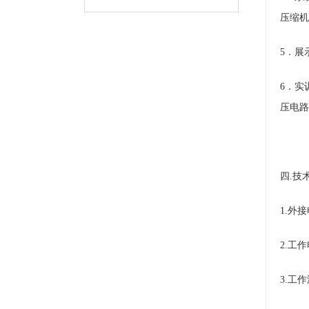
压缩机
5．展
6．
实
压电路
四.技
1.外接
2.工
3.工作