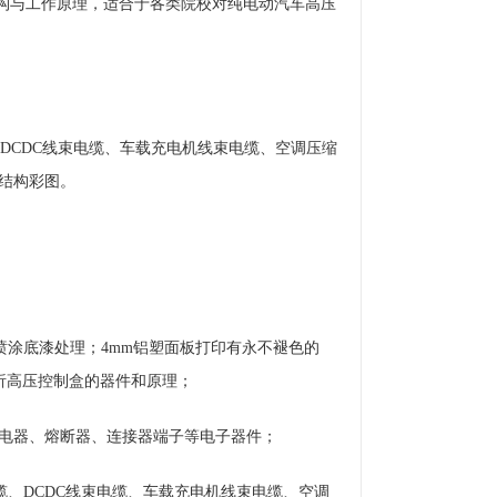
结构与工作原理，适合于各类院校对纯电动汽车高压
DCDC线束电缆、车载充电机线束电缆、空调压缩
结构彩图。
喷涂底漆处理；4mm铝塑面板打印有永不褪色的
析高压控制盒的器件和原理；
继电器、熔断器、连接器端子等电子器件；
、DCDC线束电缆、车载充电机线束电缆、空调