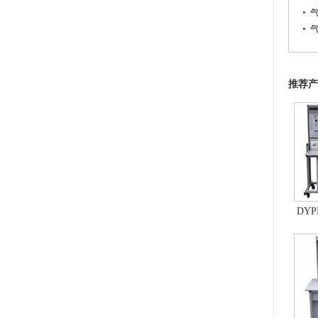
推荐产
DYP
控制
统、