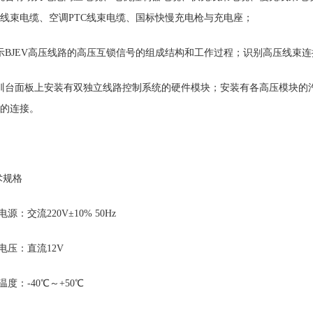
线束电缆、空调PTC线束电缆、国标快慢充电枪与充电座；
示BJEV高压线路的高压互锁信号的组成结构和工作过程；识别高压线束
训台
面板上安装有双独立线路控制系统的硬件模块；安装有各高压模块的
的连接。
术规格
电源：交流220V±10% 50Hz
作电压：直流12V
温度：-40℃～+50℃