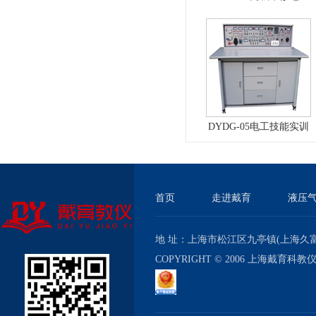
实训考核装置（普通
型）
DYDG-05电工技能实训
与考核实验室成套设备
首页
走进戴育
液压
地 址：上海市松江区九亭镇(上海久富经济
COPYRIGHT © 2006 上海戴育科