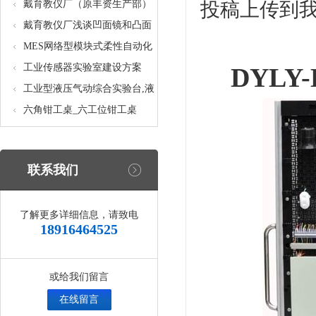
核设备
统_光机电一体化高速分拣实验
戴育教仪厂（原丰资生产部）
投稿上传到
实训设备
助力春季高教仪器展
戴育教仪厂浅谈凹面镜和凸面
镜的区别之处
MES网络型模块式柔性自动化
生产线实验系统(八站)_模块柔
工业传感器实验室建设方案
DYL
性自动化生产线教学实训设备
工业型液压气动综合实验台,液
压气动综合实训台
六角钳工桌_六工位钳工桌
联系我们
了解更多详细信息，请致电
18916464525
或给我们留言
在线留言