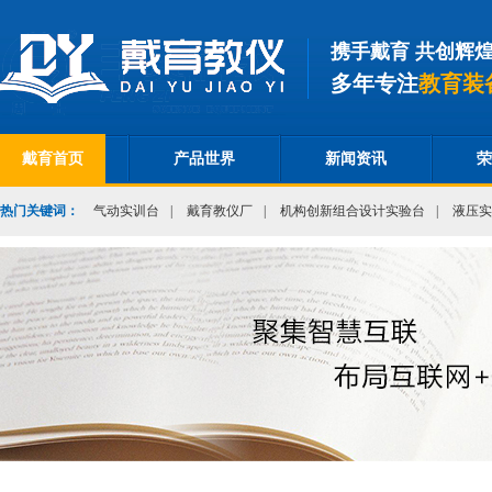
携手戴育 共创辉
多年专注
教育装
戴育首页
产品世界
新闻资讯
荣
热门关键词：
气动实训台
|
戴育教仪厂
|
机构创新组合设计实验台
|
液压实