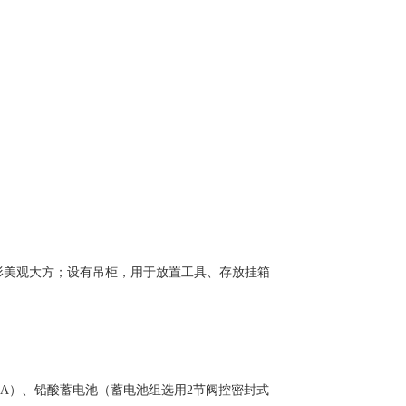
形美观大方；设有吊柜，用于放置工具、存放挂箱
源（1A）、铅酸蓄电池（蓄电池组选用2节阀控密封式