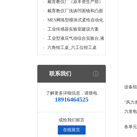
核设备
统_光机电一体化高速分拣实验
戴育教仪厂（原丰资生产部）
实训设备
助力春季高教仪器展
戴育教仪厂浅谈凹面镜和凸面
镜的区别之处
MES网络型模块式柔性自动化
生产线实验系统(八站)_模块柔
工业传感器实验室建设方案
性自动化生产线教学实训设备
工业型液压气动综合实验台,液
压气动综合实训台
六角钳工桌_六工位钳工桌
联系我们
设备组
了解更多详细信息，请致电
18916464525
“风力
力发电
或给我们留言
各单元
在线留言