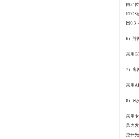
由24
RTO
围0.3
6）并
采用G
7）离
采用A
8）风
采用专
风力发
控开光