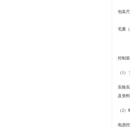
包装尺
毛重（
控制装
（1）
实验实
及资料
（2）
电源控