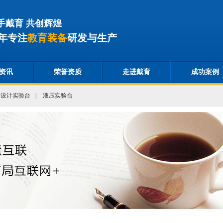
手戴育 共创辉煌
年专注
教育装备
研发与生产
资讯
荣誉资质
走进戴育
成功案例
合设计实验台
|
液压实验台