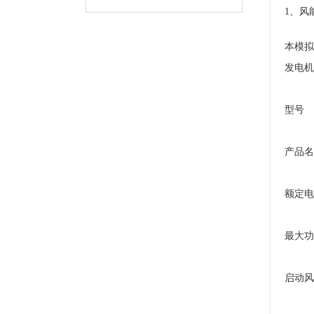
1、风
本模拟
发电机
型号
产品名
额定电
最大功
启动风