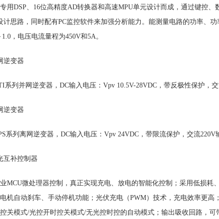
位专用DSP、16位高精度AD转换器和高速MPU单元设计而成，通过键
S设计思路，同时配有PC监控软件来加强分析能力。能测量电路的功率、功
～1.0，电压电流量程为450V和5A。
网逆变器
TI系列并网逆变器，DC输入电压：Vpv 10.5V-28VDC，带反极性保护，交流
网逆变器
PS系列离网逆变器，DC输入电压：Vpv 24VDC，带限流保护，交流220V
光互补控制器
业MCU微处理器控制，真正实现充电、放电的智能化控制；采用低损耗、
电机自动刹车、手动停机功能；光伏充电（PWM）技术，充电效率更高
控关模式/光控开时控关模式/无光控时控的自动模式；输出吸收回路，