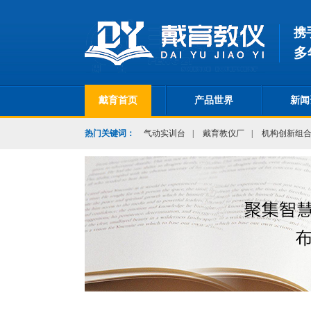
携
多
戴育首页
产品世界
新闻
热门关键词：
气动实训台
|
戴育教仪厂
|
机构创新组