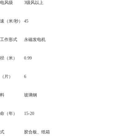
电风级
3级风以上
速（米/秒）
45
工作形式
永磁发电机
径（米）
0.99
（片）
6
料
玻璃钢
命（年）
15-20
式
胶合板、纸箱