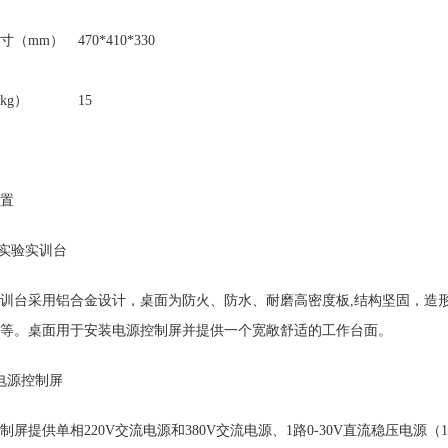
寸（mm）
470*410*330
kg）
15
置
 实验
实训台
训台采用铝合金设计，桌面为防火、防水、耐磨高密度板,结构坚固，造
等。桌面用于安装电源控制屏并提供一个宽敞舒适的工作台面。
电源控制屏
制屏提供单相220V交流电源和380V交流电源、1路0-30V直流稳压电