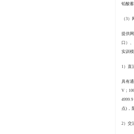
铅酸蓄
（3）
提供网
口）、
实训模
1）直
具有通
V；1
499
点)，
2）交