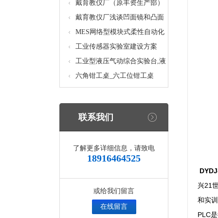
核设备
统_光机电一体化高速分拣实验
戴育教仪厂（原丰资生产部）
实训设备
助力春季高教仪器展
戴育教仪厂浅谈凹面镜和凸面
镜的区别之处
MES网络型模块式柔性自动化
生产线实验系统(八站)_模块柔
工业传感器实验室建设方案
性自动化生产线教学实训设备
工业型液压气动综合实验台,液
压气动综合实训台
六角钳工桌_六工位钳工桌
联系我们
了解更多详细信息，请致电
18916464525
DYDJ
兴21
或给我们留言
和实训
在线留言
PLC