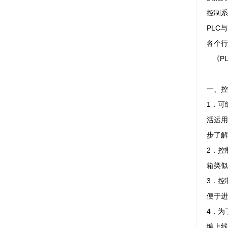
控制系
PLC
各个行
《P
一、控
1．可
活运用
步了解
2．控
箱类似
3．控
便于进
4．为
编上线