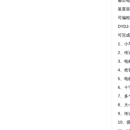
输出电
装置容
可编程
DYD
可完成
1、小
2、传
3、电
4、抢
5、电
6、十
7、多
8、大
9、传
10、