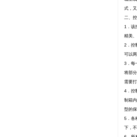
式，又
二、控
1．该
精美、
2．控
可以两
3．每
将部分
需要打
4．控
制箱内
型的保
5．各
下，不
6．所