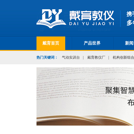
携
多
戴育首页
产品世界
新闻
热门关键词：
气动实训台
|
戴育教仪厂
|
机构创新组