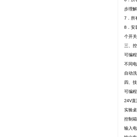
步理解
7．所
8．安
个开关
三、控
可编程
不同电
自动洗
四、技
可编程
24V
实验桌外
控制箱
输入电