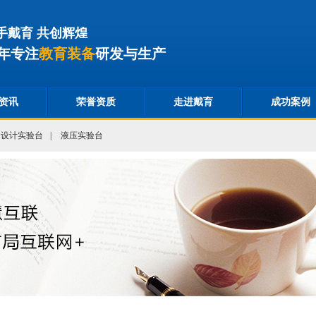
手戴育 共创辉煌
年专注
教育装备
研发与生产
资讯
荣誉资质
走进戴育
成功案例
合设计实验台
|
液压实验台