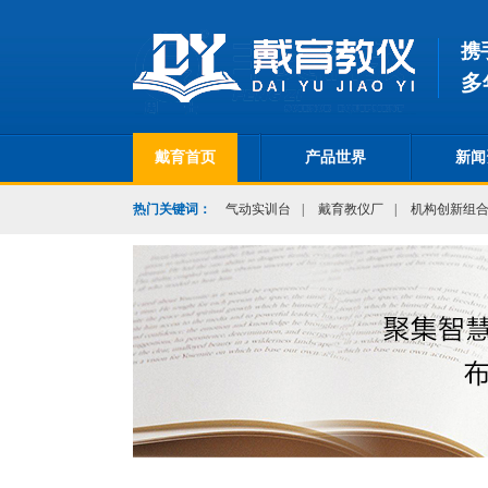
携
多
戴育首页
产品世界
新闻
热门关键词：
气动实训台
|
戴育教仪厂
|
机构创新组