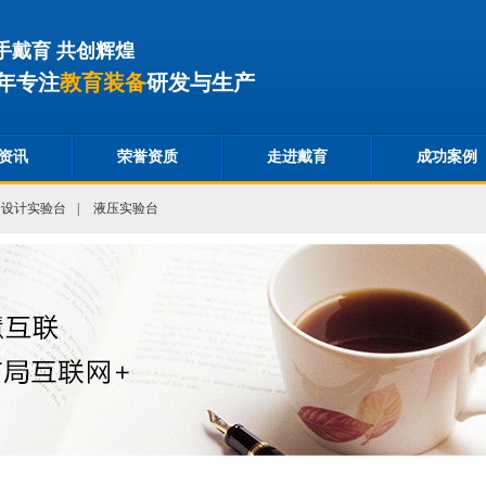
手戴育 共创辉煌
年专注
教育装备
研发与生产
资讯
荣誉资质
走进戴育
成功案例
合设计实验台
|
液压实验台