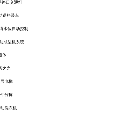
十字路口交通灯
自动送料装车
 水塔水位自动控制
.自动成型机系统
多液体
天塔之光
.四层电梯
.邮件分拣
.自动洗衣机