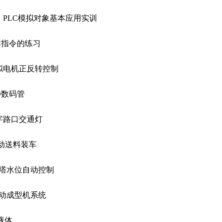
）PLC模拟对象基本应用实训
本指令的练习
模拟电机正反转控制
ED数码管
十字路口交通灯
自动送料装车
 水塔水位自动控制
.自动成型机系统
多液体