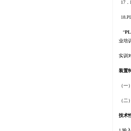
17
18
“
P
业培
实训
装置
（一
（二
技术
1.输