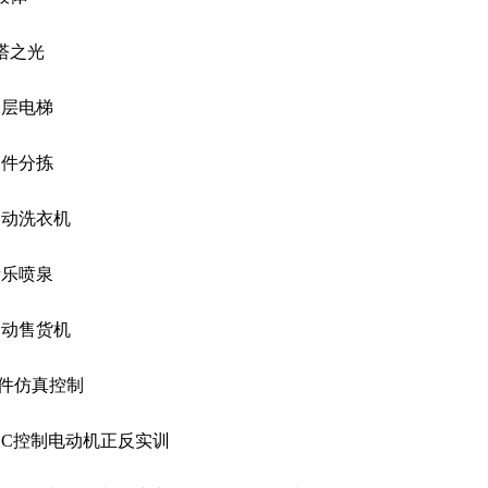
天塔之光
.四层电梯
.邮件分拣
.自动洗衣机
.音乐喷泉
.自动售货机
软件仿真控制
PLC控制电动机正反实训