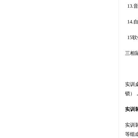
13
14
15
三相鼠
实训
锁）
实训
实训
等组