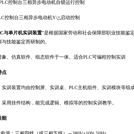
．PLC控制台三相异步电动机自锁运行控制
.PLC控制台三相异步电动机Y/△启动控制
LC
与单片机实训装置
”是根据国家劳动和社会保障部职业技能鉴定
训与技能鉴定而研制的。
对象、仿真软件、组态软件于一体。适合PLC可编程控制实训
特点
）实训装置均由控制屏、实训桌、PLC主机组件、实训模块等组
）采用挂件结构，能完成逻辑、模拟等的控制实训教学。
性能
入电源：三相四线（或三相五线）～380V±10% 50Hz