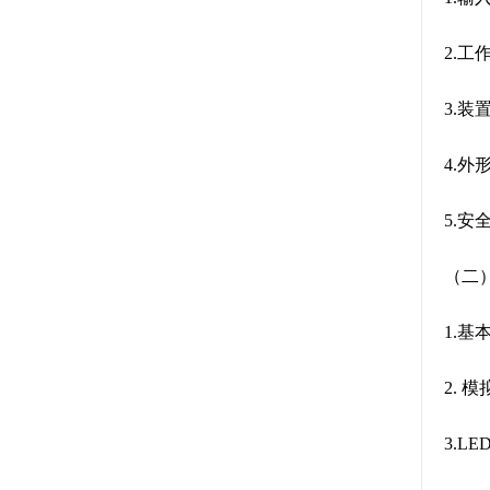
2.工
3.装
4.外
5.
（二
1.基
2. 
3.L