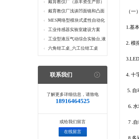
核设备
统_光机电一体化高速分拣实验
戴育教仪厂（原丰资生产部）
实训设备
助力春季高教仪器展
戴育教仪厂浅谈凹面镜和凸面
（一
镜的区别之处
MES网络型模块式柔性自动化
1.基
生产线实验系统(八站)_模块柔
工业传感器实验室建设方案
性自动化生产线教学实训设备
工业型液压气动综合实验台,液
2. 
压气动综合实训台
六角钳工桌_六工位钳工桌
3.L
联系我们
4. 
5. 
了解更多详细信息，请致电
18916464525
6.
或给我们留言
7 
在线留言
8.