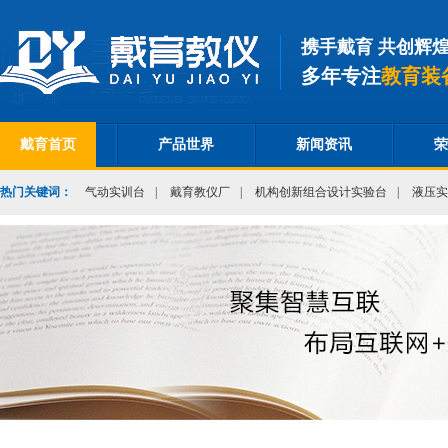
携手戴育 共创辉
多年专注
教育装
戴育首页
产品世界
新闻资讯
荣
热门关键词：
气动实训台
|
戴育教仪厂
|
机构创新组合设计实验台
|
液压实