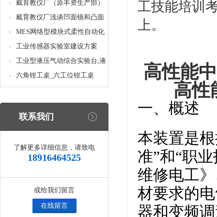
核设备
统_光机电一体化高速分拣实验
戴育教仪厂（原丰资生产部）
工技能培训
实训设备
助力春季高教仪器展
戴育教仪厂浅谈凹面镜和凸面
上。
镜的区别之处
MES网络型模块式柔性自动化
生产线实验系统(八站)_模块柔
工业传感器实验室建设方案
性自动化生产线教学实训设备
工业型液压气动综合实验台,液
高性能中
压气动综合实训台
六角钳工桌_六工位钳工桌
高性
一、概述
联系我们
本装置是根
了解更多详细信息，请致电
准”和“职
18916464525
维修电工》
材要求的电
或给我们留言
在线留言
器和变频调