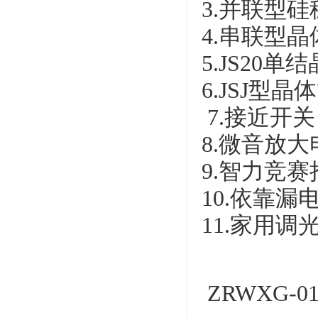
3.并联型
4.串联型
5.JS20
6.JSJ型
7.接近开关
8.微音放
9.智力竞
10.依靠
11.家用调
ZRWXG