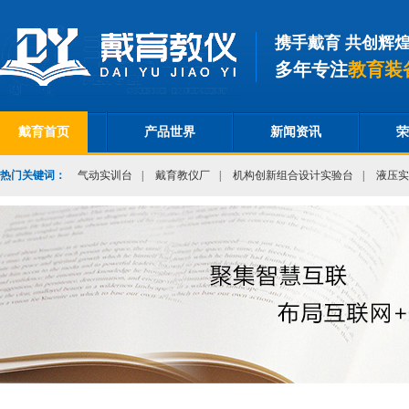
携手戴育 共创辉
多年专注
教育装
戴育首页
产品世界
新闻资讯
荣
热门关键词：
气动实训台
|
戴育教仪厂
|
机构创新组合设计实验台
|
液压实