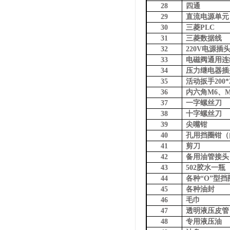
28
四通
29
直流电源单元
30
三菱PLC
31
三菱数据线
32
220V电源插
33
电磁阀通用连
34
压力继电器插
35
活动扳手200*
36
内六角M6、M
37
一字螺丝刀
38
十字螺丝刀
39
尖嘴钳
40
孔用挡圈钳（
41
剪刀
42
备用油管接头
43
502胶水一瓶
44
各种“O”型挡
45
各种油封
46
毛巾
47
透明液压皮管
48
专用液压油