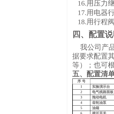
16.用压
17.用电
18.用行
四、配置说
我公司产
据要求配置
等）；也可
五、配置清
序 号
1
实验演示台
2
电气线路面板
3
拖动电机
4
齿轮油泵
5
油箱
6
接近开关