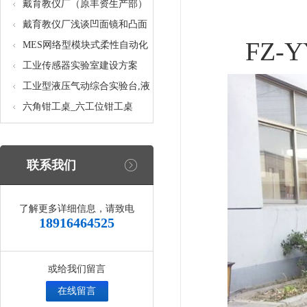
核设备
统_光机电一体化高速分拣实验
戴育教仪厂（原丰资生产部）
实训设备
助力春季高教仪器展
戴育教仪厂浅谈凹面镜和凸面
FZ-
镜的区别之处
MES网络型模块式柔性自动化
生产线实验系统(八站)_模块柔
工业传感器实验室建设方案
性自动化生产线教学实训设备
工业型液压气动综合实验台,液
压气动综合实训台
六角钳工桌_六工位钳工桌
联系我们
了解更多详细信息，请致电
18916464525
或给我们留言
在线留言