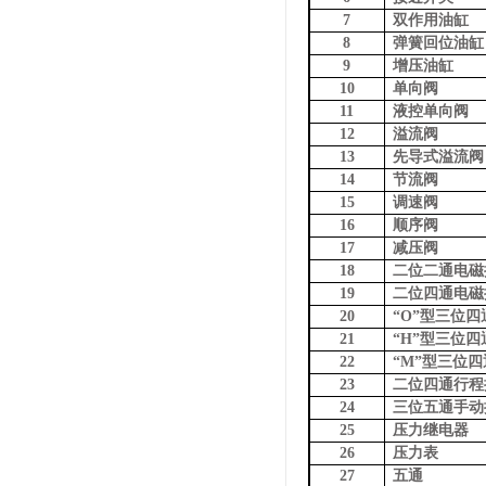
7
双作用油缸
8
弹簧回位油缸
9
增压油缸
10
单向阀
11
液控单向阀
12
溢流阀
13
先导式溢流阀
14
节流阀
15
调速阀
16
顺序阀
17
减压阀
18
二位二通电磁
19
二位四通电磁
20
“O”型三位
21
“H”型三位
22
“M”型三位
23
二位四通行程
24
三位五通手动
25
压力继电器
26
压力表
27
五通