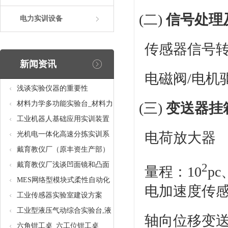
(二)
信号处理
电力实训设备
传感器信号
新闻资讯
电磁阀/电机
浅谈实验仪器的重要性
材料力学多功能实验台_材料力
(三)
变送器挂
学多功能考核实验实训设备
工业机器人基础应用实训装置
电荷放大器
台_工业机器人基础应用实训考
光机电一体化高速分拣实训系
核设备
统_光机电一体化高速分拣实验
戴育教仪厂（原丰资生产部）
实训设备
助力春季高教仪器展
戴育教仪厂浅谈凹面镜和凸面
2
量程：10
pc
镜的区别之处
MES网络型模块式柔性自动化
电加速度传
生产线实验系统(八站)_模块柔
工业传感器实验室建设方案
性自动化生产线教学实训设备
工业型液压气动综合实验台,液
轴向位移变
压气动综合实训台
六角钳工桌_六工位钳工桌