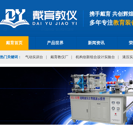
携手戴育 共创辉
多年专注
教育装
戴育首页
产品世界
新闻资讯
荣
热门关键词：
气动实训台
|
戴育教仪厂
|
机构创新组合设计实验台
|
液压实