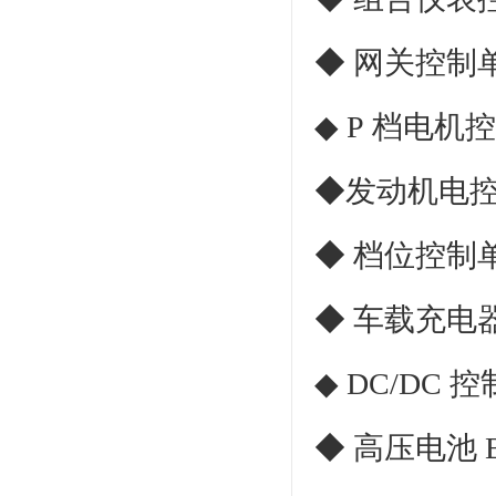
◆ 网关控制
◆ P 档电机
◆发动机电控
◆ 档位控制
◆ 车载充电
◆ DC/DC 
◆ 高压电池 