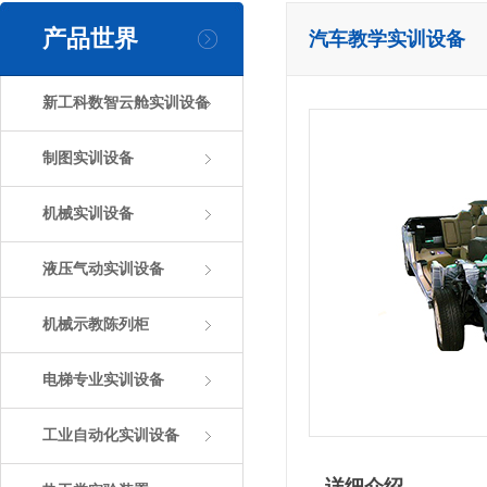
产品世界
汽车教学实训设备
新工科数智云舱实训设备
制图实训设备
机械实训设备
液压气动实训设备
机械示教陈列柜
电梯专业实训设备
工业自动化实训设备