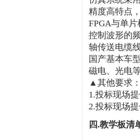
精度高特点，
FPGA与单
控制波形的频
轴传送电缆
国产基本车型
磁电、光电
▲其他要求
1.投标现场
2.投标现场
四.教学板清