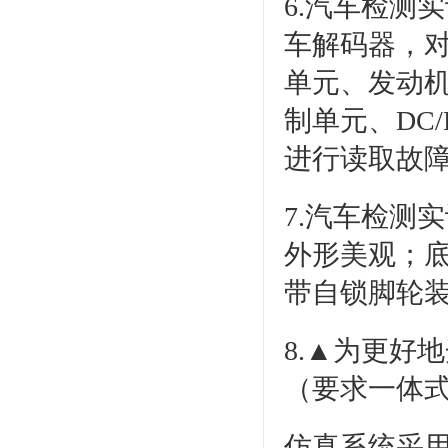
6.汽车检测
车解码器，对
单元、发动机
制单元、DC
进行读取故
7.汽车检测实
外形美观；
带自锁脚轮
8.▲为更好
（要求一体式
仿真系统采