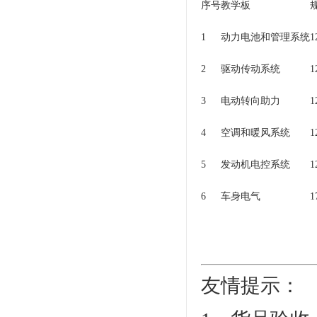
序号
教学板
1
动力电池和管理系统
1
2
驱动传动系统
1
3
电动转向助力
1
4
空调和暖风系统
1
5
发动机电控系统
1
6
车身电气
1
友情提示：