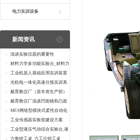
电力实训设备
新闻资讯
浅谈实验仪器的重要性
材料力学多功能实验台_材料力
学多功能考核实验实训设备
工业机器人基础应用实训装置
台_工业机器人基础应用实训考
光机电一体化高速分拣实训系
核设备
统_光机电一体化高速分拣实验
戴育教仪厂（原丰资生产部）
实训设备
助力春季高教仪器展
戴育教仪厂浅谈凹面镜和凸面
镜的区别之处
MES网络型模块式柔性自动化
生产线实验系统(八站)_模块柔
工业传感器实验室建设方案
性自动化生产线教学实训设备
工业型液压气动综合实验台,液
压气动综合实训台
六角钳工桌_六工位钳工桌