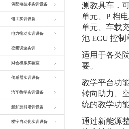
测教具车，
供配电技术实训设备
单元、P 档
钳工实训设备
单元、车载充
电力拖动实训设备
池 ECU 
变频调速实训
适用于各类
财会模拟实验室
要。
传感器实训设备
教学平台功
转向助力、
汽车教学实训设备
统的教学功
船舶技能培训设备
通过新能源
楼宇自动化实训设备