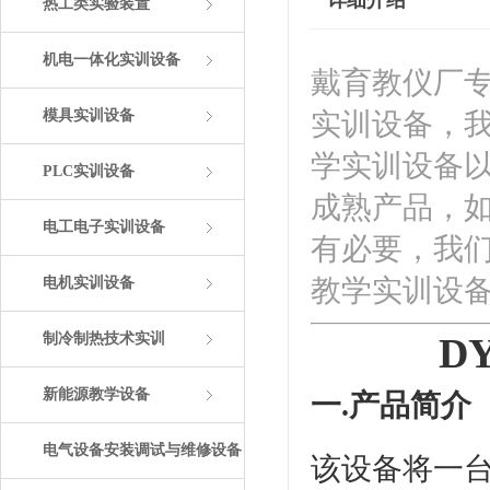
详细介绍
热工类实验装置
机电一体化实训设备
戴育教仪厂专
模具实训设备
实训设备，我
学实训设备
PLC实训设备
成熟产品，
电工电子实训设备
有必要，我们
教学实训设
电机实训设备
制冷制热技术实训
D
新能源教学设备
一.产品简介
电气设备安装调试与维修设备
该设备将一台