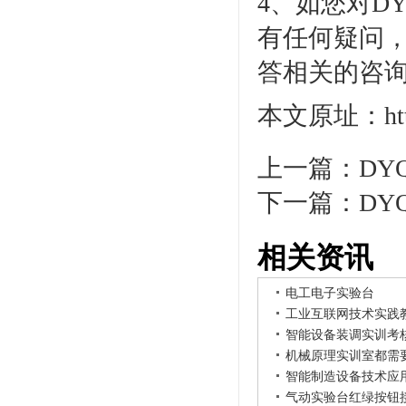
4、如您对D
有任何疑问，请
答相关的咨
本文原址：http:/
上一篇：
DY
下一篇：
DY
相关资讯
电工电子实验台
工业互联网技术实践
智能设备装调实训考
机械原理实训室都需
智能制造设备技术应
气动实验台红绿按钮