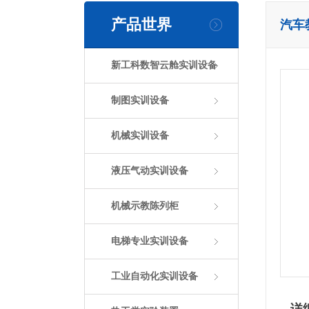
产品世界
汽车
新工科数智云舱实训设备
制图实训设备
机械实训设备
液压气动实训设备
机械示教陈列柜
电梯专业实训设备
工业自动化实训设备