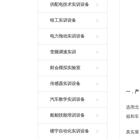
供配电技术实训设备
钳工实训设备
电力拖动实训设备
变频调速实训
财会模拟实验室
传感器实训设备
一．产
汽车教学实训设备
选用北
船舶技能培训设备
箱和车
楼宇自动化实训设备
真实展