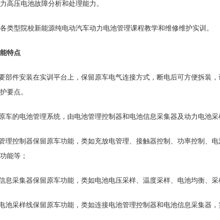
力高压电池故障分析和处理能力。
各类型院校新能源纯电动汽车动力电池管理课程教学和维修维护实训。
能特点
主要部件安装在实训平台上，保留原车电气连接方式，断电后可方便拆装
护要点。
用原车的电池管理系统，由电池管理控制器和电池信息采集器及动力电池采
池管理控制器保留原车功能，类如充放电管理、接触器控制、功率控制、电池
功能等；
池信息采集器保留原车功能，类如电池电压采样、温度采样、电池均衡、
力电池采样线保留原车功能，类如连接电池管理控制器和电池信息采集器