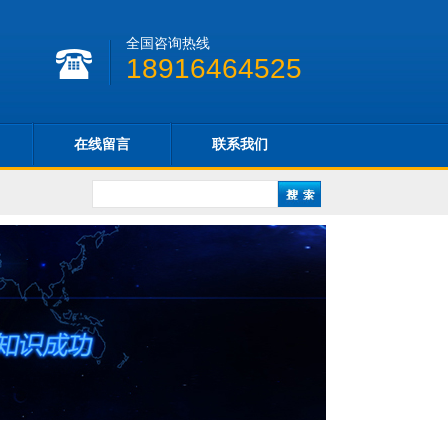
全国咨询热线
18916464525
在线留言
联系我们