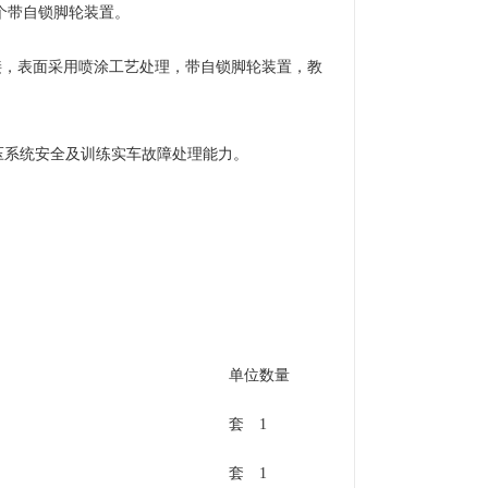
个带自锁脚轮装置。
焊接，表面采用喷涂工艺处理，带自锁脚轮装置，教
压系统安全及训练实车故障处理能力。
单位
数量
套
1
套
1