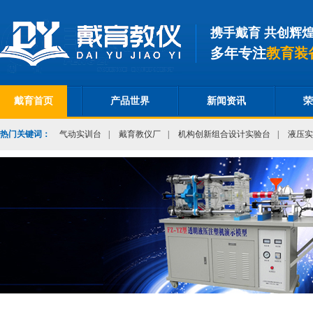
携手戴育 共创辉
多年专注
教育装
戴育首页
产品世界
新闻资讯
荣
热门关键词：
气动实训台
|
戴育教仪厂
|
机构创新组合设计实验台
|
液压实