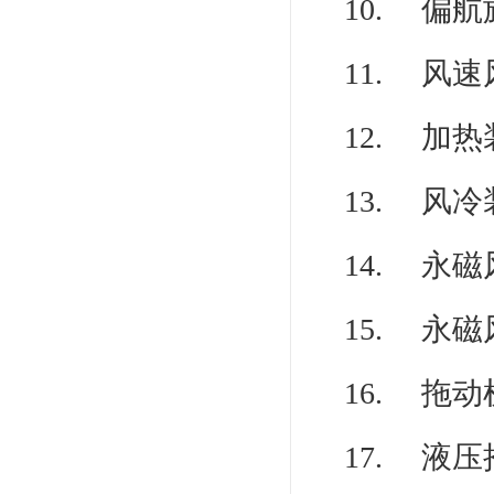
10. 偏
11. 风
12. 加
13. 风
14. 永
15. 永
16. 拖
17. 液