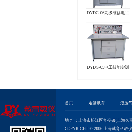
DYDG-06高级维修电工
实训考核装置（普通
型）
DYDG-05电工技能实训
与考核实验室成套设备
首页
走进戴育
液压
地 址：上海市松江区九亭镇(上海久富经济
COPYRIGHT © 2006 上海戴育科