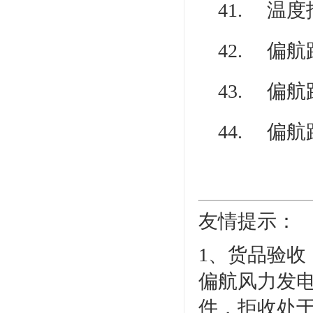
41. 温
42. 偏
43. 偏
44. 偏
友情提示：
1、货品验收
偏航风力发
件，拒收处于