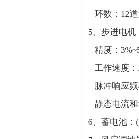
环数：12道
5、步进电机
精度：3%~
工作速度：200
脉冲响应频率
静态电流和动态
6、蓄电池：(1