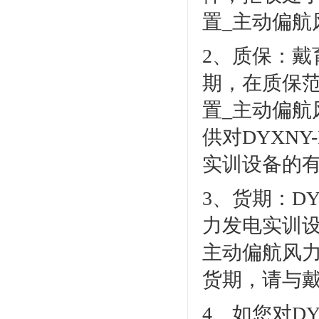
置_主动偏航
2、质保：
期，在质保范
置_主动偏
供对DYXN
实训设备的
3、货期：D
力发电实训设
主动偏航风
货期，请与
4、如您对D