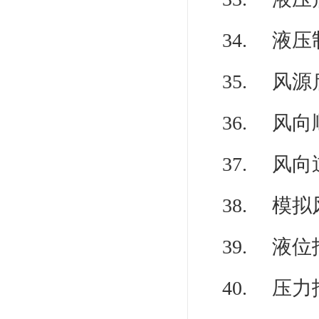
34. 液
35. 风
36. 风
37. 风
38. 模
39. 液
40. 压