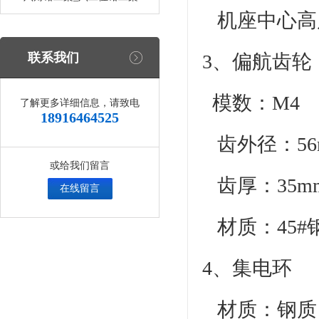
机座中心高度
联系我们
3、偏航齿轮
模数：M4
了解更多详细信息，请致电
18916464525
齿外径：56
或给我们留言
齿厚：35m
在线留言
材质：45#
4、集电环
材质：钢质