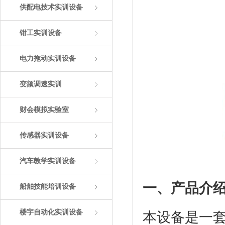
供配电技术实训设备
钳工实训设备
电力拖动实训设备
变频调速实训
财会模拟实验室
传感器实训设备
汽车教学实训设备
一、产品介
船舶技能培训设备
楼宇自动化实训设备
本设备是一套