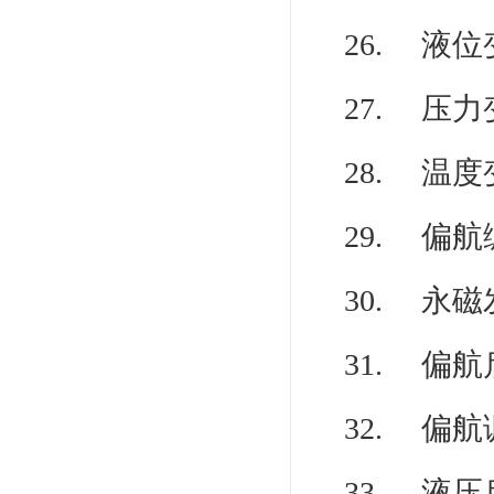
26. 液
27. 压
28. 温
29. 偏
30. 永
31. 偏
32. 偏
33. 液