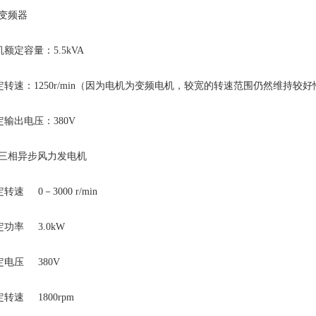
动变频器
定容量：5.5kVA
速：1250r/min（因为电机为变频电机，较宽的转速范围仍然维持较好
出电压：380V
馈三相异步风力发电机
速 0－3000 r/min
率 3.0kW
电压 380V
速 1800rpm