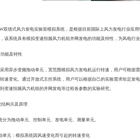
述
KW双馈式风力发电实验室模拟系统，是根据目前国际上风力发电行业应
，该系统具有模拟变速恒频风力机组并网发电的功能及特性，为风电行业
机组功能及特性
采用异步变频拖动单元，宽范围模拟风力发电机运行转速，用户可根据需
转速变化。通过开放式主控系统，用户可以根据自己的实验需求给定发电
到变速恒频风力机组的并网发电等过程各参数的实验研究。
系统结构示及原理
统分为拖动单元、控制单元、发电单元、测量单元。
动单元：模拟系统因风速变化而引起的转速变化