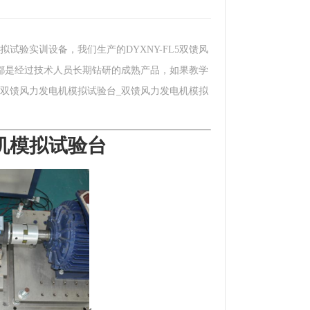
拟试验实训设备，我们生产的DYXNY-FL5双馈风
都是经过技术人员长期钻研的成熟产品，如果教学
L5双馈风力发电机模拟试验台_双馈风力发电机模拟
电机模拟试验台