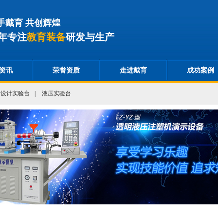
手戴育 共创辉煌
年专注
教育装备
研发与生产
资讯
荣誉资质
走进戴育
成功案例
合设计实验台
|
液压实验台