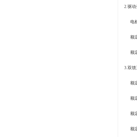
2.驱
电机额
额定转
额定输
3.双
额定转
额定功
额定
额定转