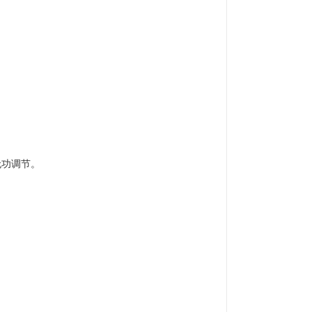
无功调节。