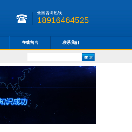
全国咨询热线
18916464525
在线留言
联系我们