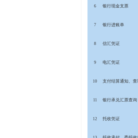
6
银行现金支票
7
银行进账单
8
信汇凭证
9
电汇凭证
10
支付结算通知、查
11
银行承兑汇票查询
12
托收凭证
13
托收承付、委托收