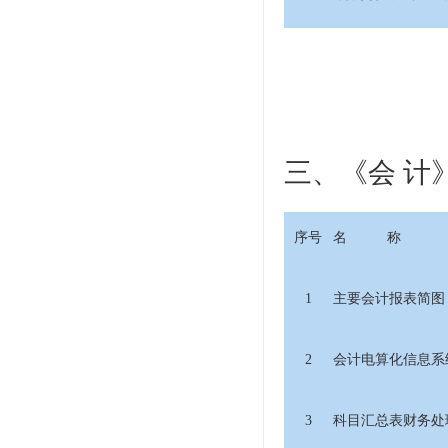
三、《会 计
序号
名 称
1
主要会计报表简图
2
会计电算化信息系
3
科目汇总表财务处