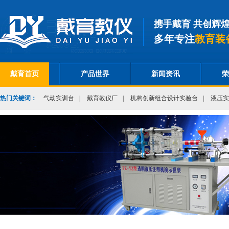
携手戴育 共创辉
多年专注
教育装
戴育首页
产品世界
新闻资讯
荣
热门关键词：
气动实训台
|
戴育教仪厂
|
机构创新组合设计实验台
|
液压实