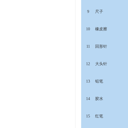
9
尺子
10
橡皮擦
11
回形针
12
大头针
13
铅笔
14
胶水
15
红笔