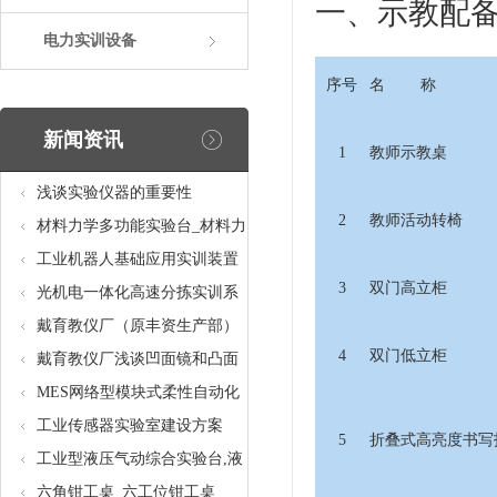
一、示教配
电力实训设备
序号
名 称
新闻资讯
1
教师示教桌
浅谈实验仪器的重要性
2
教师活动转椅
材料力学多功能实验台_材料力
学多功能考核实验实训设备
工业机器人基础应用实训装置
3
双门高立柜
台_工业机器人基础应用实训考
光机电一体化高速分拣实训系
核设备
统_光机电一体化高速分拣实验
戴育教仪厂（原丰资生产部）
4
双门低立柜
实训设备
助力春季高教仪器展
戴育教仪厂浅谈凹面镜和凸面
镜的区别之处
MES网络型模块式柔性自动化
生产线实验系统(八站)_模块柔
工业传感器实验室建设方案
5
折叠式高亮度书写
性自动化生产线教学实训设备
工业型液压气动综合实验台,液
压气动综合实训台
六角钳工桌_六工位钳工桌