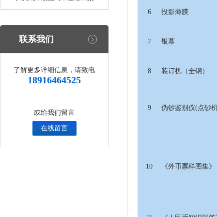
6
投影薄膜
联系我们
7
银幕
了解更多详细信息，请致电
8
装订机（全钢）
18916464525
9
伪钞鉴别仪(点钞机
或给我们留言
在线留言
10
《外币票样图集》