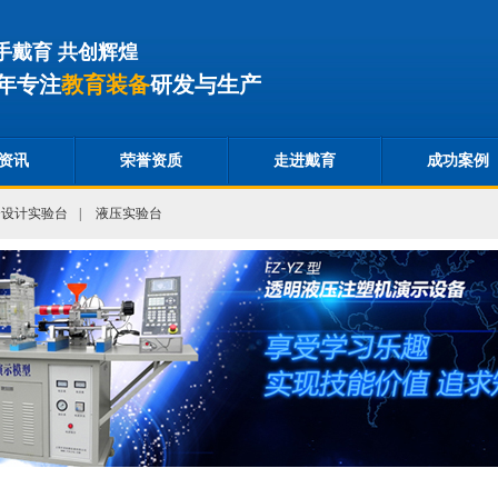
手戴育 共创辉煌
年专注
教育装备
研发与生产
资讯
荣誉资质
走进戴育
成功案例
合设计实验台
|
液压实验台