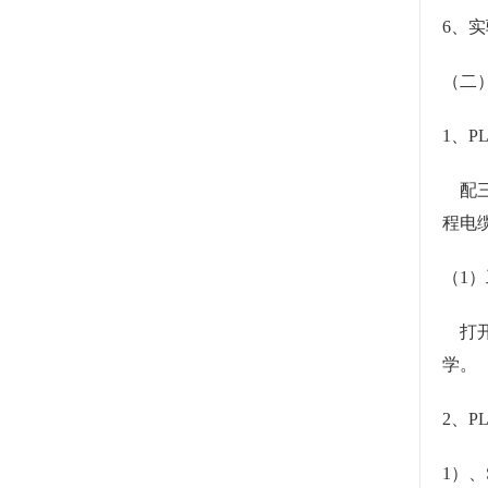
6、
（二
1、P
配三菱
程电
（1
打开
学。
2、P
1）、