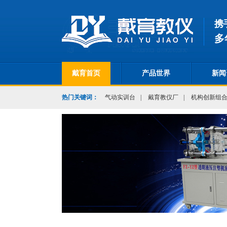
携
多
戴育首页
产品世界
新闻
热门关键词：
气动实训台
|
戴育教仪厂
|
机构创新组