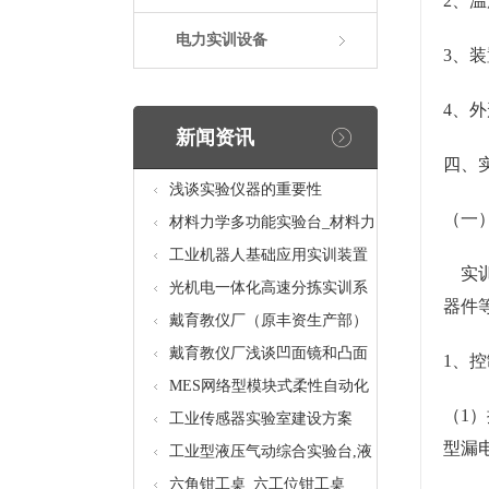
2、温
电力实训设备
3、装
4、外
新闻资讯
四、
浅谈实验仪器的重要性
（一
材料力学多功能实验台_材料力
学多功能考核实验实训设备
工业机器人基础应用实训装置
实训
台_工业机器人基础应用实训考
光机电一体化高速分拣实训系
器件
核设备
统_光机电一体化高速分拣实验
戴育教仪厂（原丰资生产部）
实训设备
助力春季高教仪器展
戴育教仪厂浅谈凹面镜和凸面
1、
镜的区别之处
MES网络型模块式柔性自动化
（1
生产线实验系统(八站)_模块柔
工业传感器实验室建设方案
型漏
性自动化生产线教学实训设备
工业型液压气动综合实验台,液
压气动综合实训台
六角钳工桌_六工位钳工桌