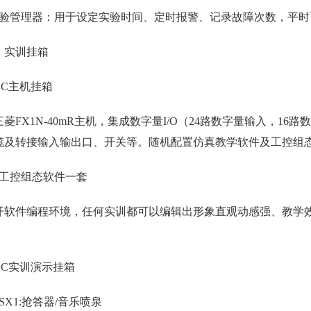
实验管理器：用于设定实验时间、定时报警、记录故障次数，平时
）实训挂箱
LC主机挂箱
FX1N-40mR主机，集成数字量I/O（24路数字量输入，16路数
缆及转接输入输出口、开关等。随机配置仿真教学软件及工控组
）工控组态软件一套
软件编程环境，任何实训都可以编辑出形象直观动感强、教学效
LC实训演示挂箱
SX1:抢答器/音乐喷泉