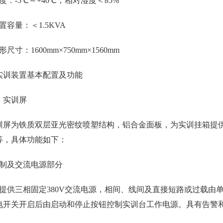
度：-5℃～+40℃，相对湿度＜85%
置容量：＜1.5KVA
形尺寸：1600mm×750mm×1560mm
实训装置基本配置及功能
）实训屏
屏为铁质双层亚光密纹喷塑结构，铝合金面板，为实训挂箱提供
等，具体功能如下：
控制及交流电源部分
）提供三相固定380V交流电源，相间、线间及直接短路或过载由
电开关开启后由启动和停止按钮控制
实训台
工作电源。具有告警