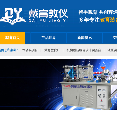
携手戴育 共创辉
多年专注
教育装
戴育首页
产品世界
新闻资讯
荣
热门关键词：
气动实训台
|
戴育教仪厂
|
机构创新组合设计实验台
|
液压实