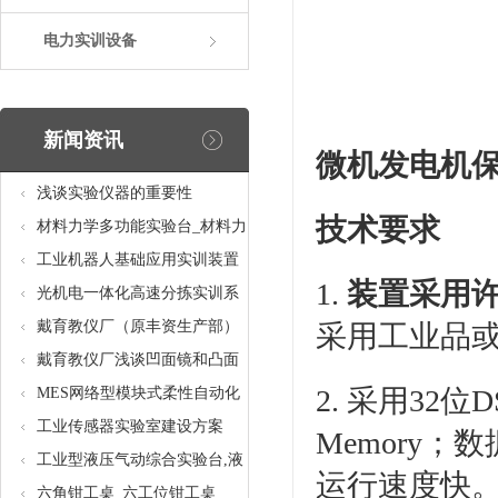
电力实训设备
新闻资讯
微机发电机
浅谈实验仪器的重要性
技术要求
材料力学多功能实验台_材料力
学多功能考核实验实训设备
工业机器人基础应用实训装置
1.
装置采用
台_工业机器人基础应用实训考
光机电一体化高速分拣实训系
核设备
统_光机电一体化高速分拣实验
戴育教仪厂（原丰资生产部）
采用工业品
实训设备
助力春季高教仪器展
戴育教仪厂浅谈凹面镜和凸面
2. 采用32
镜的区别之处
MES网络型模块式柔性自动化
生产线实验系统(八站)_模块柔
工业传感器实验室建设方案
Memory
性自动化生产线教学实训设备
工业型液压气动综合实验台,液
运行速度快
压气动综合实训台
六角钳工桌_六工位钳工桌