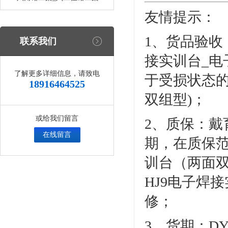
友情提示：
1、货品验收
联系我们
接实训台_电
了解更多详细信息，请致电
于受损状态的
18916464525
双组型)；
或给我们留言
2、质保：
在线留言
期，在质保范
训台（两面双
HJ9电子焊
修；
3、货期：D