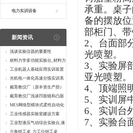
承重。桌子
电力实训设备
备的摆放位
部柜门、带
新闻资讯
2、台面部
浅谈实验仪器的重要性
光喷塑。
材料力学多功能实验台_材料力
3、实验屏
学多功能考核实验实训设备
工业机器人基础应用实训装置
亚光喷塑。
台_工业机器人基础应用实训考
光机电一体化高速分拣实训系
4、顶端照
核设备
统_光机电一体化高速分拣实验
戴育教仪厂（原丰资生产部）
实训设备
助力春季高教仪器展
戴育教仪厂浅谈凹面镜和凸面
5、实训屏
镜的区别之处
MES网络型模块式柔性自动化
6、实训台外形
生产线实验系统(八站)_模块柔
工业传感器实验室建设方案
7、
实验台
性自动化生产线教学实训设备
工业型液压气动综合实验台,液
压气动综合实训台
六角钳工桌_六工位钳工桌