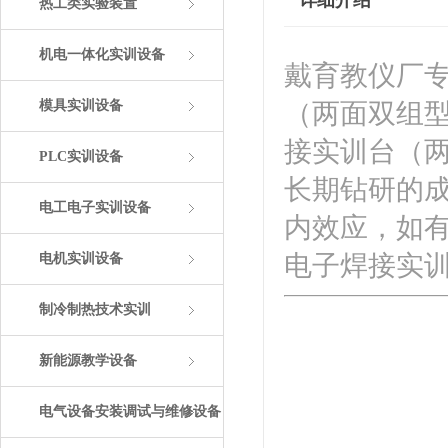
详细介绍
热工类实验装置
机电一体化实训设备
戴育教仪厂专
模具实训设备
（两面双组型
接实训台（
PLC实训设备
长期钻研的
电工电子实训设备
内效应，如有
电子焊接实训
电机实训设备
制冷制热技术实训
新能源教学设备
电气设备安装调试与维修设备