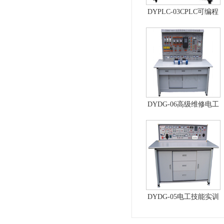
DYPLC-03CPLC可编程
控制器及单片机开发系
统、自动控制原理综合
实验台
DYDG-06高级维修电工
实训考核装置（普通
型）
DYDG-05电工技能实训
与考核实验室成套设备