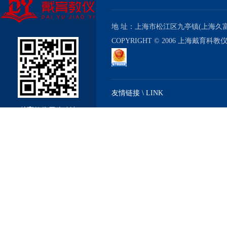
地 址：上海市松江区九亭镇(上海久富经济
COPYRIGHT © 2006 上海戴育科
友情链接 \ LINK
戴育教仪厂移动站