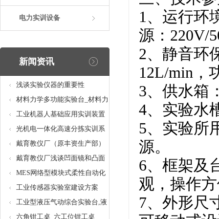
1、运行环境
电力实训设备
源：220V
2、静音环
新闻资讯
12L/min
浅谈实验仪器的重要性
3、供水箱：
材料力学多功能实验台_材料力
4、实验水槽
学多功能考核实验实训设备
工业机器人基础应用实训装置
5、实验所
台_工业机器人基础应用实训考
光机电一体化高速分拣实训系
源。
核设备
统_光机电一体化高速分拣实验
戴育教仪厂（原丰资生产部）
实训设备
助力春季高教仪器展
戴育教仪厂浅谈凹面镜和凸面
6、框架及
镜的区别之处
MES网络型模块式柔性自动化
观，操作方
生产线实验系统(八站)_模块柔
工业传感器实验室建设方案
7、外形尺寸
性自动化生产线教学实训设备
工业型液压气动综合实验台,液
压气动综合实训台
六角钳工桌_六工位钳工桌