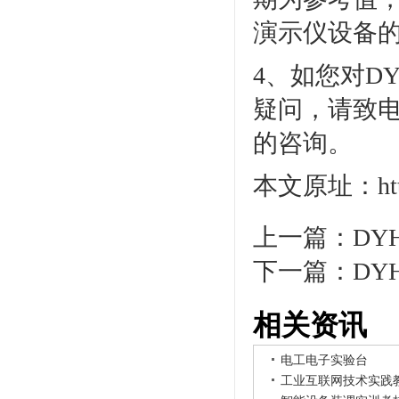
演示仪设备
4、如您对D
疑问，请致电：
的咨询。
本文原址：http:/
上一篇：
DY
下一篇：
DY
相关资讯
电工电子实验台
工业互联网技术实践