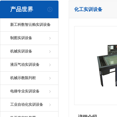
产品世界
化工实训设备
新工科数智云舱实训设备
制图实训设备
机械实训设备
液压气动实训设备
机械示教陈列柜
电梯专业实训设备
工业自动化实训设备