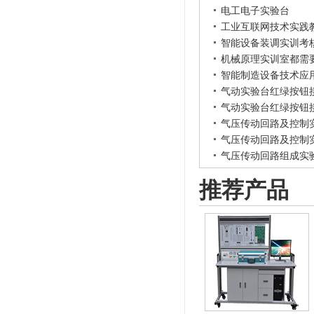
电工电子实验台
工业互联网技术实践
智能设备装调实训考
机械原理实训室都需
智能制造设备技术应
气动实验台红绿按钮
气动实验台红绿按钮
气压传动回路及控制
气压传动回路及控制
气压传动回路组成实
推荐产品