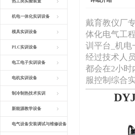
详细介绍
热工类实验装置
机电一体化实训设备
戴育教仪厂专
模具实训设备
体化电气工程
训平台_机
PLC实训设备
经过技术人
电工电子实训设备
都会在2小时
服控制综合
电机实训设备
制冷制热技术实训
DY
新能源教学设备
电气设备安装调试与维修设备