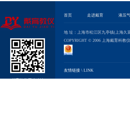
首页
走进戴育
液压
地 址：上海市松江区九亭镇(上海久富经济
COPYRIGHT © 2006 上海戴育科
友情链接 \ LINK
戴育教仪厂移动站