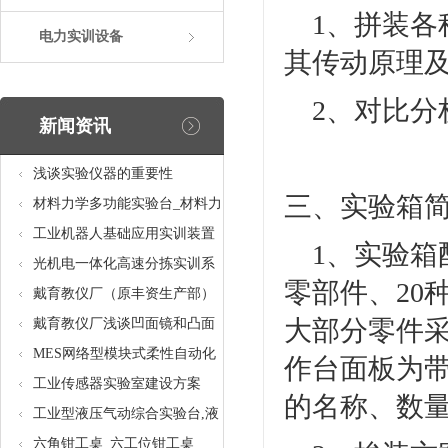
1、拼装各
电力实训设备
其传动原理
2、对比分
新闻资讯
浅谈实验仪器的重要性
三、实验箱
材料力学多功能实验台_材料力
学多功能考核实验实训设备
工业机器人基础应用实训装置
1、实验箱配
台_工业机器人基础应用实训考
光机电一体化高速分拣实训系
零部件、20
核设备
统_光机电一体化高速分拣实验
戴育教仪厂（原丰资生产部）
大部分零件
实训设备
助力春季高教仪器展
戴育教仪厂浅谈凹面镜和凸面
镜的区别之处
MES网络型模块式柔性自动化
作台面板为
生产线实验系统(八站)_模块柔
工业传感器实验室建设方案
的名称、数
性自动化生产线教学实训设备
工业型液压气动综合实验台,液
压气动综合实训台
六角钳工桌_六工位钳工桌