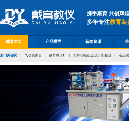
携手戴育 共创辉
多年专注
教育装
戴育首页
产品世界
新闻资讯
荣
热门关键词：
气动实训台
|
戴育教仪厂
|
机构创新组合设计实验台
|
液压实