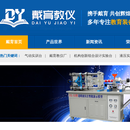
携手戴育 共创辉
多年专注
教育装
戴育首页
产品世界
新闻资讯
荣
热门关键词：
气动实训台
|
戴育教仪厂
|
机构创新组合设计实验台
|
液压实