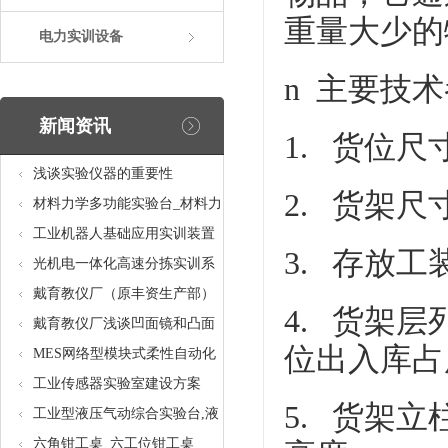
重量大少的
电力实训设备
n 主要技
新闻资讯
1. 货位尺寸
浅谈实验仪器的重要性
2. 货架尺寸
材料力学多功能实验台_材料力
学多功能考核实验实训设备
工业机器人基础应用实训装置
3. 存放工
台_工业机器人基础应用实训考
光机电一体化高速分拣实训系
核设备
统_光机电一体化高速分拣实验
戴育教仪厂（原丰资生产部）
4. 货架
实训设备
助力春季高教仪器展
戴育教仪厂浅谈凹面镜和凸面
位出入库占
镜的区别之处
MES网络型模块式柔性自动化
生产线实验系统(八站)_模块柔
工业传感器实验室建设方案
5. 货架
性自动化生产线教学实训设备
工业型液压气动综合实验台,液
压气动综合实训台
六角钳工桌_六工位钳工桌