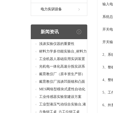
输入电
电力实训设备
系统总
开关电
新闻资讯
开关输出
浅谈实验仪器的重要性
材料力学多功能实验台_材料力
2、系
学多功能考核实验实训设备
工业机器人基础应用实训装置
台_工业机器人基础应用实训考
光机电一体化高速分拣实训系
3、整
核设备
统_光机电一体化高速分拣实验
戴育教仪厂（原丰资生产部）
4、整机
实训设备
助力春季高教仪器展
戴育教仪厂浅谈凹面镜和凸面
镜的区别之处
MES网络型模块式柔性自动化
5、工作
生产线实验系统(八站)_模块柔
工业传感器实验室建设方案
性自动化生产线教学实训设备
工业型液压气动综合实验台,液
6、外
压气动综合实训台
六角钳工桌_六工位钳工桌