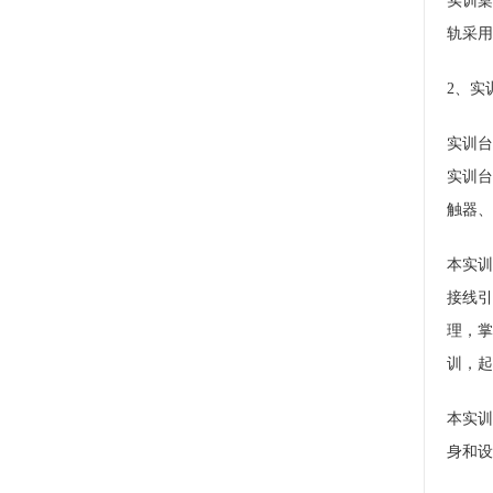
实训桌
轨采用
2、实
实训台
实训台
触器、
本实训
接线引
理，掌
训，起
本实训
身和设