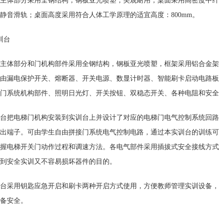
主体部分采用全钢结构，钢板亚光喷塑，美观耐用，桌面采用高密度中纤
静音滑轨；桌面高度采用符合人体工学原理的适宜高度：800mm。
训台
主体部分和门机构部件采用全钢结构，钢板亚光喷塑，框架采用铝合金架
由漏电保护开关、熔断器、开关电源、数显计时器、智能刷卡启动电路板
门系统机构部件、照明日光灯、开关按钮、双稳态开关、各种电阻和安全
台把电梯门机构安装到实训台上并设计了对应的电梯门电气控制系统回路
出端子。可由学生自由拼接门系统电气控制电路，通过本实训台的训练可
握电梯开关门动作过程和调速方法。各电气部件采用插拔式安全接线方式
到安全实训又不容易损坏器件的目的。
台采用钥匙应急开启和刷卡两种开启方式使用，方便教师管理实训设备，
备安全。