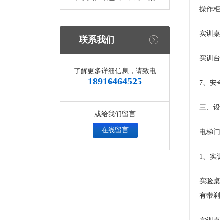
操作柜整
实训桌尺
联系我们
实训台
了解更多详细信息，请致电
18916464525
7、安
三、设
或给我们留言
在线留言
电梯门
1、实
实验桌
有带刹