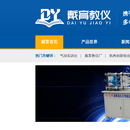
携
多
戴育首页
产品世界
新闻
热门关键词：
气动实训台
|
戴育教仪厂
|
机构创新组