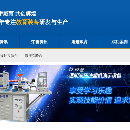
手戴育 共创辉煌
年专注
教育装备
研发与生产
资讯
荣誉资质
走进戴育
成功案例
合设计实验台
|
液压实验台