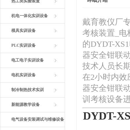
详细介绍
热工类实验装置
机电一体化实训设备
戴育教仪厂专
模具实训设备
考核装置_
的DYDT-
PLC实训设备
器安全钳联
电工电子实训设备
技术人员长
在2小时内效
电机实训设备
器安全钳联
制冷制热技术实训
训考核设备
新能源教学设备
DYDT-
电气设备安装调试与维修设备