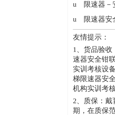
u 限速器－
u 限速器安
友情提示：
1、货品验收
速器安全钳
实训考核设备
梯限速器安
机构实训考
2、质保：
期，在质保范