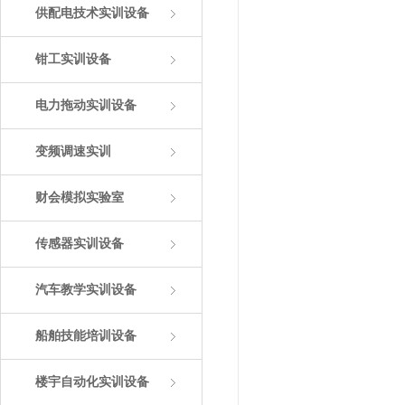
供配电技术实训设备
钳工实训设备
电力拖动实训设备
变频调速实训
财会模拟实验室
传感器实训设备
汽车教学实训设备
船舶技能培训设备
楼宇自动化实训设备