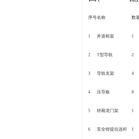
序号
名称
数
1
井道框架
1
2
T型导轨
2
3
导轨支架
4
4
压导板
8
5
轿厢龙门架
1
6
安全钳提拉连杆
1