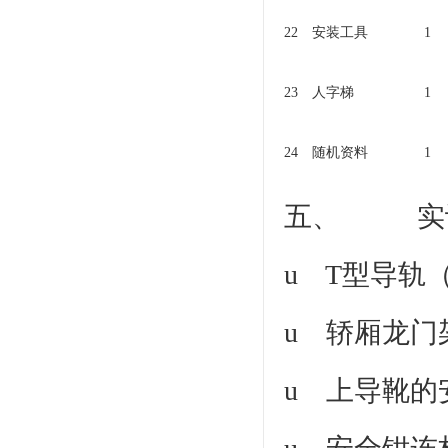
22
安装工具
1
23
人字梯
1
24
随机资料
1
五、 实
u T型导轨
u 轿厢龙门
u 上导靴的